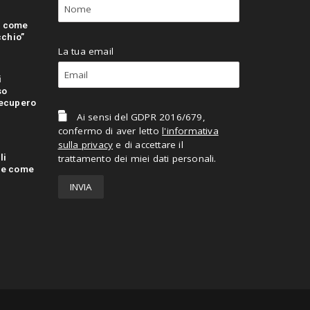
: come
cchio”
La tua email
i
so
recupero
Ai sensi del GDPR 2016/679,
confermo di aver letto
l'informativa
sulla privacy
e di accettare il
li
trattamento dei miei dati personali.
o e come