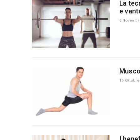
La tec
e vant
6 Novembr
Muscol
16 Ottobre
I bene