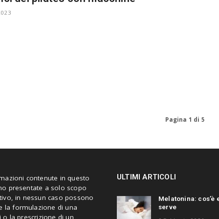
2023
Pagina 1 di 5
ULTIMI ARTICOLI
rmazioni contenute in questo
no presentate a solo scopo
tivo, in nessun caso possono
Melatonina: cos’è 
serve
re la formulazione di una
 o la prescrizione di un