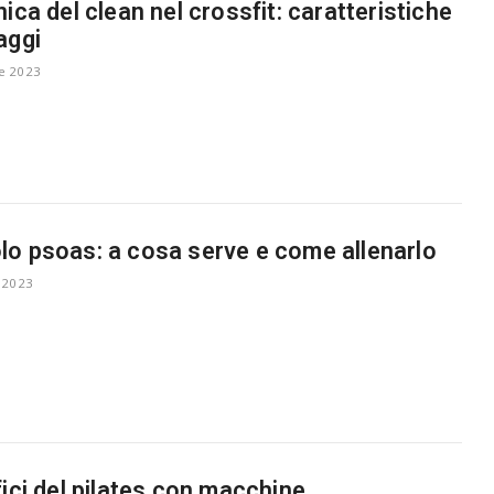
nica del clean nel crossfit: caratteristiche
aggi
e 2023
o psoas: a cosa serve e come allenarlo
 2023
fici del pilates con macchine