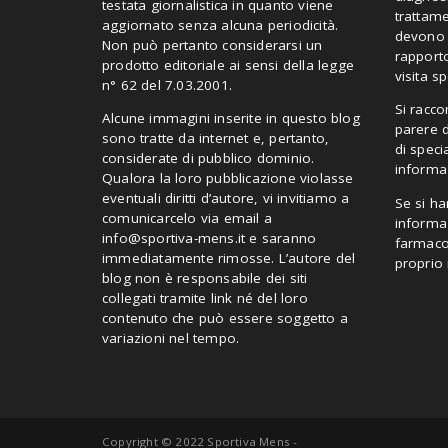
testata giornalistica in quanto viene
trattam
aggiornato senza alcuna periodicità.
devono i
Non può pertanto considerarsi un
rapporto
prodotto editoriale ai sensi della legge
visita sp
n° 62 del 7.03.2001.
Si racc
Alcune immagini inserite in questo blog
parere 
sono tratte da internet e, pertanto,
di speci
considerate di pubblico dominio.
informaz
Qualora la loro pubblicazione violasse
eventuali diritti d’autore, vi invitiamo a
Se si ha
comunicarcelo via email a
informaz
info@sportiva-mens.it
e saranno
farmaco 
immediatamente rimosse. L’autore del
proprio
blog non è responsabile dei siti
collegati tramite link né del loro
contenuto che può essere soggetto a
variazioni nel tempo.
Copyright © 2022 Sportiva Mens -