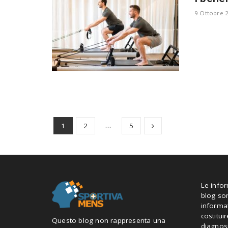
9 Ottobre 
…
1
2
5
Le info
blog so
informa
costitui
Questo blog non rappresenta una
diagnosi