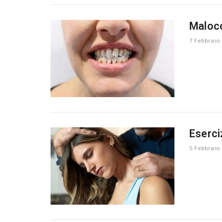
Malocc
7 Febbraio
Eserci
5 Febbraio