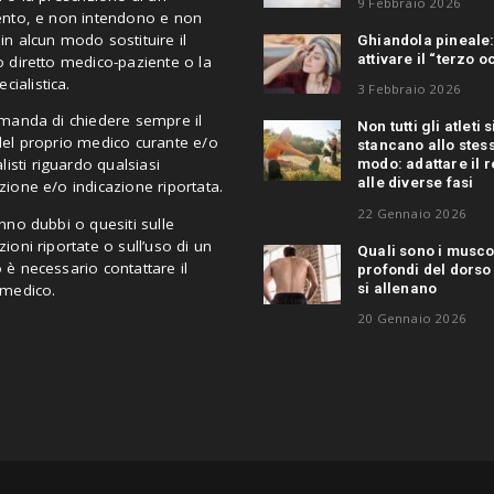
9 Febbraio 2026
ento, e non intendono e non
n alcun modo sostituire il
Ghiandola pineale
attivare il “terzo o
 diretto medico-paziente o la
ecialistica.
3 Febbraio 2026
omanda di chiedere sempre il
Non tutti gli atleti s
del proprio medico curante e/o
stancano allo stes
alisti riguardo qualsiasi
modo: adattare il 
alle diverse fasi
ione e/o indicazione riportata.
22 Gennaio 2026
nno dubbi o quesiti sulle
ioni riportate o sull’uso di un
Quali sono i musco
è necessario contattare il
profondi del dors
si allenano
 medico.
20 Gennaio 2026