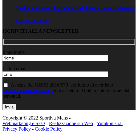
Quali sono i muscoli profondi del dorso e come si allenano
20 Gennaio 2026
ISCRIVITI ALLA NEWSLETTER
Il tuo nome
La tua email
Ai sensi del GDPR 2016/679, confermo di aver letto
l'informativa sulla privacy
e di accettare il trattamento dei miei dati
personali.
Copyright © 2022 Sportiva Mens -
Webmarketing e SEO
-
Realizzazione siti Web
-
Yunikon s.r.l.
Privacy Policy
-
Cookie Policy