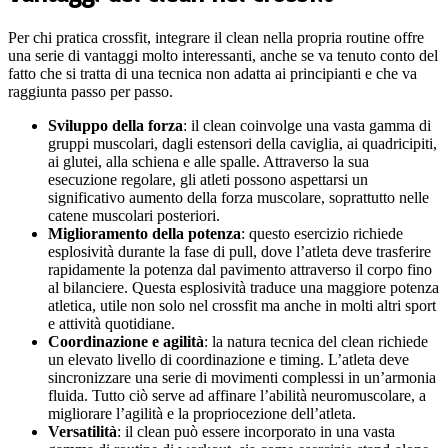
Per chi pratica crossfit, integrare il clean nella propria routine offre
una serie di vantaggi molto interessanti, anche se va tenuto conto del
fatto che si tratta di una tecnica non adatta ai principianti e che va
raggiunta passo per passo.
Sviluppo della forza
: il clean coinvolge una vasta gamma di
gruppi muscolari, dagli estensori della caviglia, ai quadricipiti,
ai glutei, alla schiena e alle spalle. Attraverso la sua
esecuzione regolare, gli atleti possono aspettarsi un
significativo aumento della forza muscolare, soprattutto nelle
catene muscolari posteriori.
Miglioramento della potenza
: questo esercizio richiede
esplosività durante la fase di pull, dove l’atleta deve trasferire
rapidamente la potenza dal pavimento attraverso il corpo fino
al bilanciere. Questa esplosività traduce una maggiore potenza
atletica, utile non solo nel crossfit ma anche in molti altri sport
e attività quotidiane.
Coordinazione e agilità
: la natura tecnica del clean richiede
un elevato livello di coordinazione e timing. L’atleta deve
sincronizzare una serie di movimenti complessi in un’armonia
fluida. Tutto ciò serve ad affinare l’abilità neuromuscolare, a
migliorare l’agilità e la propriocezione dell’atleta.
Versatilità
: il clean può essere incorporato in una vasta