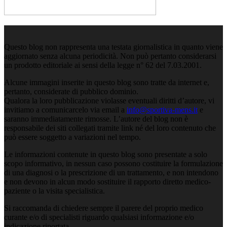
Questo blog non rappresenta una testata giornalistica in quanto viene
aggiornato senza alcuna periodicità. Non può pertanto considerarsi
un prodotto editoriale ai sensi della legge n° 62 del 7.03.2001.
Alcune immagini inserite in questo blog sono tratte da internet e,
pertanto, considerate di pubblico dominio.
Qualora la loro pubblicazione violasse eventuali diritti d’autore, vi
invitiamo a comunicarcelo via email a
info@sportiva-mens.it
e
saranno immediatamente rimosse. L’autore del blog non è
responsabile dei siti collegati tramite link né del loro contenuto che
può essere soggetto a variazioni nel tempo.
Le informazioni contenute in questo blog sono presentate a solo
scopo informativo, in nessun caso possono costituire la formulazione
di una diagnosi o la prescrizione di un trattamento, e non intendono
e non devono in alcun modo sostituire il rapporto diretto medico-
paziente o la visita specialistica.
Si raccomanda di chiedere sempre il parere del proprio medico
curante e/o di specialisti riguardo qualsiasi informazione e/o
indicazione riportata.