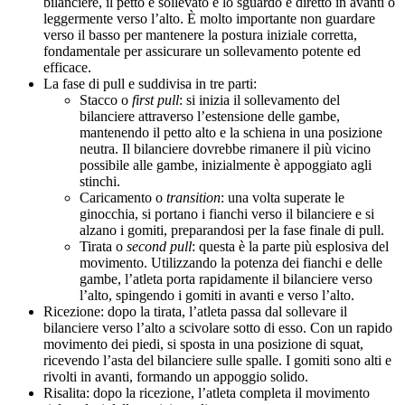
bilanciere, il petto è sollevato e lo sguardo è diretto in avanti o
leggermente verso l’alto. È molto importante non guardare
verso il basso per mantenere la postura iniziale corretta,
fondamentale per assicurare un sollevamento potente ed
efficace.
La fase di pull e suddivisa in tre parti:
Stacco o
first pull
: si inizia il sollevamento del
bilanciere attraverso l’estensione delle gambe,
mantenendo il petto alto e la schiena in una posizione
neutra. Il bilanciere dovrebbe rimanere il più vicino
possibile alle gambe, inizialmente è appoggiato agli
stinchi.
Caricamento o
transition
: una volta superate le
ginocchia, si portano i fianchi verso il bilanciere e si
alzano i gomiti, preparandosi per la fase finale di pull.
Tirata o
second pull
: questa è la parte più esplosiva del
movimento. Utilizzando la potenza dei fianchi e delle
gambe, l’atleta porta rapidamente il bilanciere verso
l’alto, spingendo i gomiti in avanti e verso l’alto.
Ricezione: dopo la tirata, l’atleta passa dal sollevare il
bilanciere verso l’alto a scivolare sotto di esso. Con un rapido
movimento dei piedi, si sposta in una posizione di squat,
ricevendo l’asta del bilanciere sulle spalle. I gomiti sono alti e
rivolti in avanti, formando un appoggio solido.
Risalita: dopo la ricezione, l’atleta completa il movimento