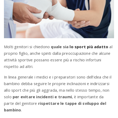
a
v
i
Molti genitori si chiedono
quale sia
lo sport più adatto
al
proprio figlio, anche spinti dalla preoccupazione che alcune
g
attività sportive possano essere più a rischio infortuni
rispetto ad altri.
a
In linea generale i medici e i preparatori sono dell’idea che il
bambino debba seguire le proprie inclinazioni e indirizzarsi
t
allo sport che più gli aggrada, ma nello stesso tempo, non
solo
per evitare incidenti e traumi
, è importante da
i
parte del genitore
rispettare le tappe di sviluppo del
bambino
.
o