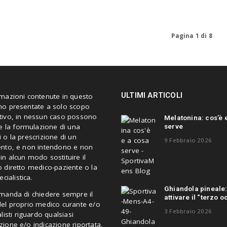
Pagina 1 di 8
ULTIMI ARTICOLI
rmazioni contenute in questo
no presentate a solo scopo
tivo, in nessun caso possono
Melatonina: cos’è 
serve
re la formulazione di una
 o la prescrizione di un
9 Febbraio 2026
ento, e non intendono e non
n alcun modo sostituire il
 diretto medico-paziente o la
ecialistica.
Ghiandola pineale
omanda di chiedere sempre il
attivare il “terzo o
del proprio medico curante e/o
3 Febbraio 2026
alisti riguardo qualsiasi
ione e/o indicazione riportata.