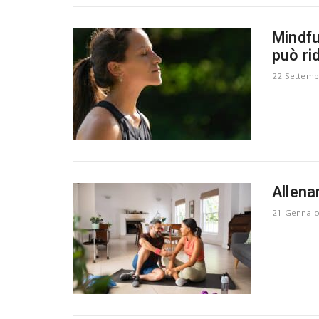
Mindfu
può rid
22 Settemb
Allena
21 Gennaio