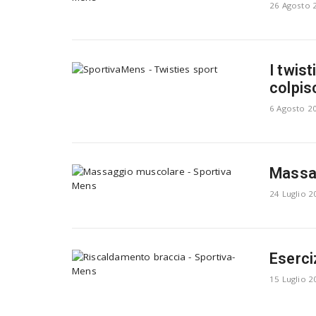
26 Agosto 
I twis
colpi
6 Agosto 2
Massag
24 Luglio 2
Eserci
15 Luglio 2