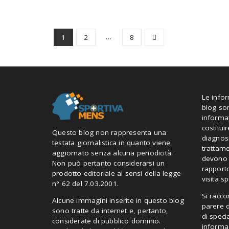
…
1
2
8
Le info
blog so
informa
costitui
Questo blog non rappresenta una
diagnosi
testata giornalistica in quanto viene
trattam
aggiornato senza alcuna periodicità.
devono i
Non può pertanto considerarsi un
rapporto
prodotto editoriale ai sensi della legge
visita sp
n° 62 del 7.03.2001.
Si racc
Alcune immagini inserite in questo blog
parere 
sono tratte da internet e, pertanto,
di speci
considerate di pubblico dominio.
informaz