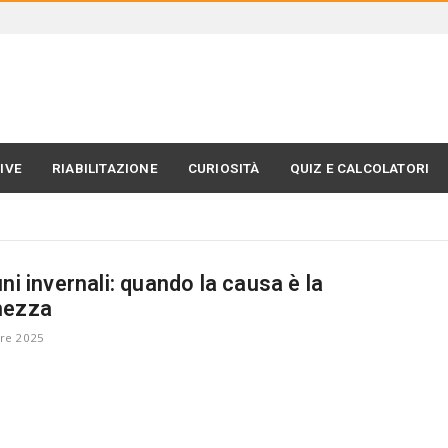
IVE
RIABILITAZIONE
CURIOSITÀ
QUIZ E CALCOLATORI
uni invernali: quando la causa è la
hezza
re 2025