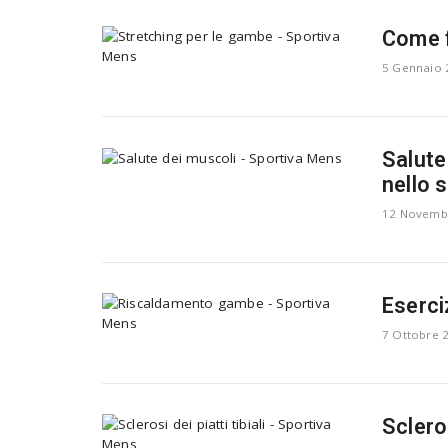
Come f
5 Gennaio 
Salute
nello s
12 Novemb
Eserci
7 Ottobre 
Scleros