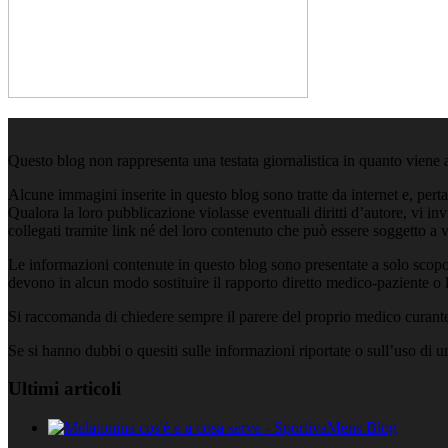
Questo blog non rappresenta una testata giornalistica in quanto viene 
Alcune immagini inserite in questo blog sono tratte da internet e, pert
Qualora la loro pubblicazione violasse eventuali diritti d’autore, vi i
collegati tramite link né del loro contenuto che può essere soggetto a 
Le informazioni contenute in questo blog sono presentate a solo scopo
devono in alcun modo sostituire il rapporto diretto medico-paziente o la
Si raccomanda di chiedere sempre il parere del proprio medico curante e
Se si hanno dubbi o quesiti sulle informazioni riportate o sull’uso di 
Ultimi articoli