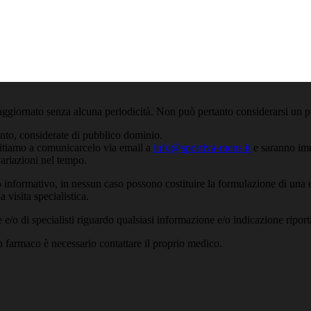
aggiornato senza alcuna periodicità. Non può pertanto considerarsi un pr
anto, considerate di pubblico dominio.
nvitiamo a comunicarcelo via email a
info@sportiva-mens.it
e saranno imm
variazioni nel tempo.
 informativo, in nessun caso possono costituire la formulazione di una d
 visita specialistica.
/o di specialisti riguardo qualsiasi informazione e/o indicazione riport
un farmaco è necessario contattare il proprio medico.