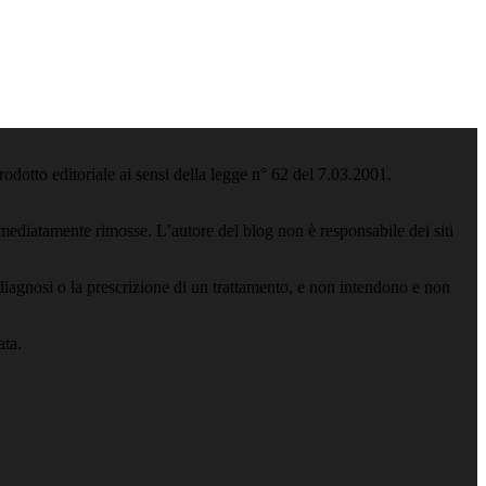
odotto editoriale ai sensi della legge n° 62 del 7.03.2001.
ediatamente rimosse. L’autore del blog non è responsabile dei siti
iagnosi o la prescrizione di un trattamento, e non intendono e non
ata.