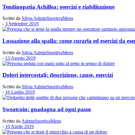
Tendinopatia Achillea: esercizi e riabilitazione
Scritto da
Silvia AdminSportivaMens
-
3 Settembre 2019
Lussazione alla spalla: come curarla ed esercizi da ese
Scritto da
Silvia AdminSportivaMens
-
13 Agosto 2019
Dolori intercostali: descrizione, cause, esercizi
Scritto da
Silvia AdminSportivaMens
-
16 Luglio 2019
Sweatcoin: guadagna ad ogni passo
Scritto da
AdminSportivaMens
-
10 Aprile 2019