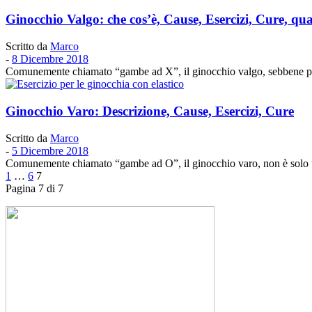
Ginocchio Valgo: che cos’è, Cause, Esercizi, Cure, q
Scritto da
Marco
-
8 Dicembre 2018
Comunemente chiamato “gambe ad X”, il ginocchio valgo, sebbene pre
Ginocchio Varo: Descrizione, Cause, Esercizi, Cure
Scritto da
Marco
-
5 Dicembre 2018
Comunemente chiamato “gambe ad O”, il ginocchio varo, non è solo un fa
1
…
6
7
Pagina 7 di 7