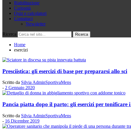
Riabilitazione
Curiosità
Quiz e calcolatori
Contattaci
Newsletter
Ricerca
Home
esercizi
Presciistica: gli esercizi di base per prepararsi allo sci
Scritto da
Silvia AdminSportivaMens
-
2 Gennaio 2020
Pancia piatta dopo il parto: gli esercizi per tonificare 
Scritto da
Silvia AdminSportivaMens
-
16 Dicembre 2019