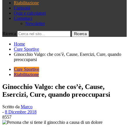
Riabilitazione
Curiosità
Quiz e calcolatori
Contattaci
Newsletter
Ricerca
Home
Cure Sportive
Ginocchio Valgo: che cos’è, Cause, Esercizi, Cure, quando
preoccuparsi
Cure Sportive
Riabilitazione
Ginocchio Valgo: che cos’è, Cause,
Esercizi, Cure, quando preoccuparsi
Scritto da
Marco
-
8 Dicembre 2018
8557