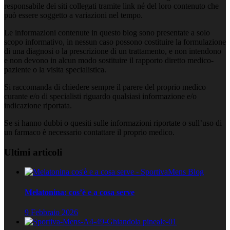
responsabile dei siti collegati tramite link né del loro contenuto che
può essere soggetto a variazioni nel tempo.
Le informazioni contenute in questo blog sono presentate a solo
scopo informativo, in nessun caso possono costituire la formulazione
di una diagnosi o la prescrizione di un trattamento, e non intendono
e non devono in alcun modo sostituire il rapporto diretto medico-
paziente o la visita specialistica.
Si raccomanda di chiedere sempre il parere del proprio medico
curante e/o di specialisti riguardo qualsiasi informazione e/o
indicazione riportata.
Se si hanno dubbi o quesiti sulle informazioni riportate o sull’uso di
un farmaco è necessario contattare il proprio medico.
Ultimi articoli
Melatonina: cos’è e a cosa serve
9 Febbraio 2026