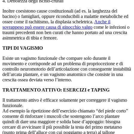
4. Debolezza degli ischio-crurali
Inoltre coesistono cause costituzionali (ad es. la larghezza del
bacino) o famigliari, oppure riconducibili a malattie metaboliche ed
ossee come il rachitismo, la displasia scheletrica.
Anche il
sovrappeso può essere causa di ginocchio valgo
come le infezioni o
traumi precedenti non ben curati che hanno portato ad una crescita
asimmetrica di tibia e femore.
TIPI DI VAGISMO
Esiste un vagismo funzionale che compare solo durante il
movimento e corrisponde ad un problema di propriocezione e di
controllo neuromotorio dell’articolazione con conseguente instabilità
dell’arcata plantare, e un vagismo anatomico che consiste in una
crescita ossea deviata verso l’interno.
TRATTAMENTO ATTIVO: ESERCIZI e TAPING
Il trattamento attivo è efficace solamente per correggere il vagismo
funzionale.
Ad esempio la ripetizione dell’esercizio chiamato “del piede corto”
consente di rinforzare i muscoli che sostengono l’arco plantare
quindi di dare una maggiore e solida base d’appoggio: bisogna
cercare di avvicinare il più possibile la testa del primo metatarso
(punto prima dell’alluce con cui poggiamo a terra) al tallone