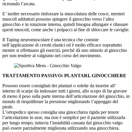
ricreando l’arcata.
E’ inoltre necessario rinforzare la muscolatura delle cosce, mentrei
muscoli adduttori possono spingere il ginocchio verso l’altro
ginocchio e in rotazione interna, quindi bisogna allungare e rilassare
questi muscoli, come anche i polpacci al fine di sbloccare le caviglie.
Il Taping neuromuscolare è una tecnica che consiste
nell’applicazione di cerotti elastici ed è molto efficace soprattutto
mentre si effettuano gli esercizi, perché dà uno stimolo al ginocchio
per non tendere al valgismo nel corso del movimento.
TRATTAMENTO PASSIVO: PLANTARI, GINOCCHIERE
Possono essere consigliati dei plantari o solette da inserire all’
interno di scarpe da indossare tutti i giorni, allo scopo di far gravare
di meno il peso sulla parte interna dell’articolazione del ginocchio, in
mondo di riequilibrare la pressione migliorando l’appoggio del
piede.
L’ortopedico spesso consiglia una ginocchiera rigida per tenere
l’articolazione in asse, ma non è semplice per il paziente utilizzarla
per lungo tempo, tuttavia l’instabilità causata dal ginocchio valgo
può essere parzialmente migliorata utilizzando una ginocchiera.