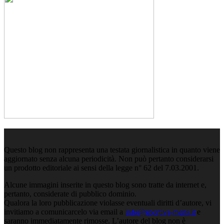
Questo blog non rappresenta una testata giornalistica in quanto viene
aggiornato senza alcuna periodicità. Non può pertanto considerarsi
un prodotto editoriale ai sensi della legge n° 62 del 7.03.2001.
Alcune immagini inserite in questo blog sono tratte da internet e,
pertanto, considerate di pubblico dominio.
Qualora la loro pubblicazione violasse eventuali diritti d’autore, vi
invitiamo a comunicarcelo via email a
info@sportiva-mens.it
e
saranno immediatamente rimosse. L’autore del blog non è