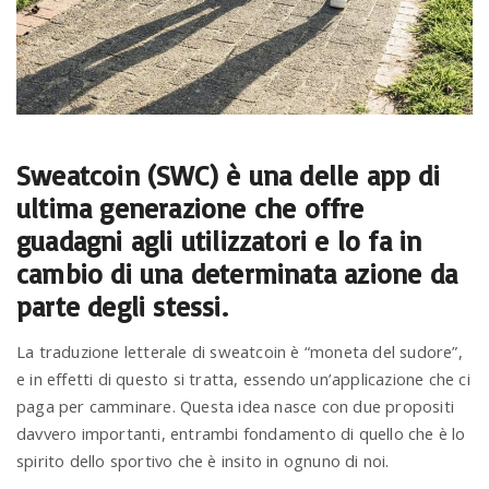
a
v
i
Sweatcoin (SWC) è una delle app di
ultima generazione che offre
g
guadagni agli utilizzatori e lo fa in
cambio di una determinata azione da
a
parte degli stessi.
La traduzione letterale di sweatcoin è “moneta del sudore”,
t
e in effetti di questo si tratta, essendo un’applicazione che ci
paga per camminare. Questa idea nasce con due propositi
i
davvero importanti, entrambi fondamento di quello che è lo
spirito dello sportivo che è insito in ognuno di noi.
o