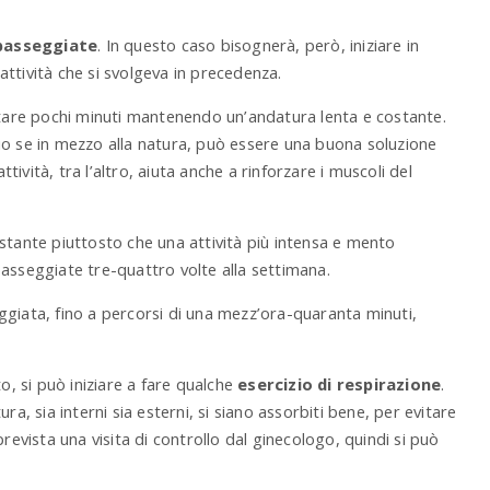
passeggiate
. In questo caso bisognerà, però, iniziare in
ttività che si svolgeva in precedenza.
stare pochi minuti mantenendo un’andatura lenta e costante.
io se in mezzo alla natura, può essere una buona soluzione
vità, tra l’altro, aiuta anche a rinforzare i muscoli del
stante piuttosto che una attività più intensa e mento
i passeggiate tre-quattro volte alla settimana.
ggiata, fino a percorsi di una mezz’ora-quaranta minuti,
, si può iniziare a fare qualche
esercizio di respirazione
.
ra, sia interni sia esterni, si siano assorbiti bene, per evitare
prevista una visita di controllo dal ginecologo, quindi si può