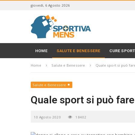
S
giovedì, 6 Agosto 2026
k
i
S
p
p
t
o
o
r
m
t
a
i
HOME
SALUTE E BENESSERE
CURE SPORT
i
v
n
a
c
Home
Salute e Benessere
Quale sport si può far
M
o
e
n
n
t
s
Salute e Benessere
e
n
Quale sport si può fare
t
10 Agosto 2020
18402