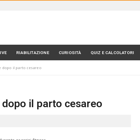
IVE
RIABILITAZIONE
CURIOSITÀ
QUIZ E CALCOLATORI
e dopo il parto cesareo
 dopo il parto cesareo