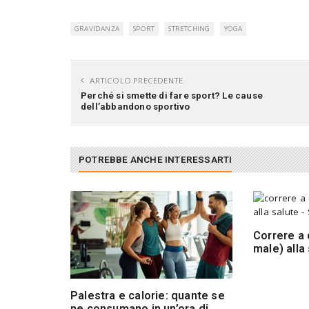
GRAVIDANZA
SPORT
STRETCHING
YOGA
ARTICOLO PRECEDENTE
Perché si smette di fare sport? Le cause
dell’abbandono sportivo
POTREBBE ANCHE INTERESSARTI
Correre a 
male) alla
Palestra e calorie: quante se
ne consumano in un’ora di