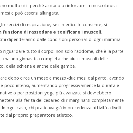
sono molto utili perché aiutano a rinforzare la muscolatura
 mesi e può essersi allungata.
i esercizi di respirazione, se il medico lo consente, si
a funzione di rassodare e tonificare i muscoli
.
tmi dipenderanno dalle condizioni personali di ogni mamma.
o riguardare tutto il corpo: non solo l’addome, che è la parte
, ma una ginnastica completa che aiuti i muscoli delle
o, della schiena e anche delle gambe.
ziare dopo circa un mese e mezzo-due mesi dal parto, avendo
ci e poco intensi, aumentando progressivamente la durata e
pegnative o per posizioni yoga più avanzate si dovrebbero
ttere alla ferita del cesareo di rimarginarsi completamente
 In ogni caso, chi praticava già in precedenza attività a livelli
te dal proprio preparatore atletico.