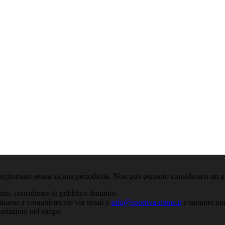
aggiornato senza alcuna periodicità. Non può pertanto considerarsi un pr
anto, considerate di pubblico dominio.
nvitiamo a comunicarcelo via email a
info@sportiva-mens.it
e saranno imm
variazioni nel tempo.