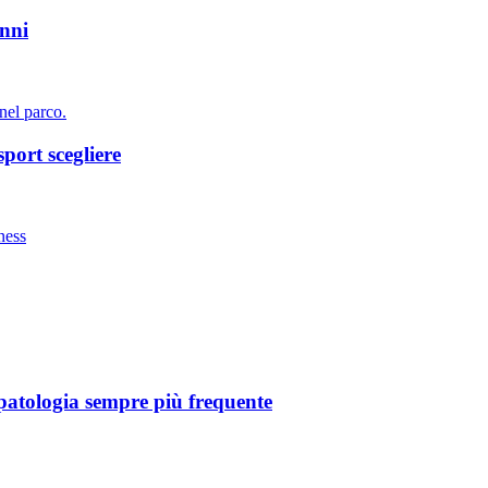
anni
 sport scegliere
 patologia sempre più frequente