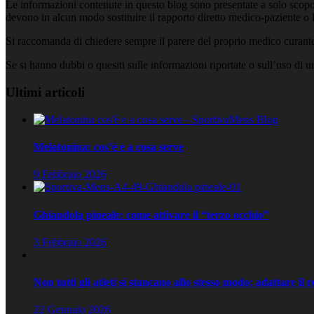
Le informazioni contenute in questo blog sono presentate a solo scopo
devono in alcun modo sostituire il rapporto diretto medico-paziente o la
Si raccomanda di chiedere sempre il parere del proprio medico curante e
Se si hanno dubbi o quesiti sulle informazioni riportate o sull’uso di 
Ultimi articoli
Melatonina: cos’è e a cosa serve
9 Febbraio 2026
Ghiandola pineale: come attivare il “terzo occhio”
3 Febbraio 2026
Non tutti gli atleti si stancano allo stesso modo: adattare il 
22 Gennaio 2026