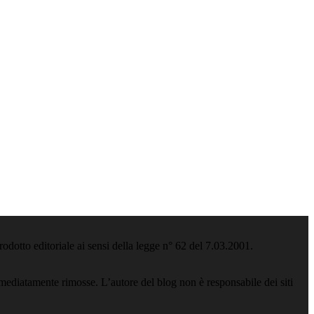
odotto editoriale ai sensi della legge n° 62 del 7.03.2001.
ediatamente rimosse. L’autore del blog non è responsabile dei siti