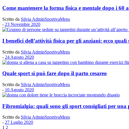
Come mantenere la forma fisica e mentale dopo i 60 
Scritto da
Silvia AdminSportivaMens
-
23 Novembre 2020
I benefici dell’attività fisica per gli anziani: ecco quali
Scritto da
Silvia AdminSportivaMens
-
24 Agosto 2020
Quale sport si può fare dopo il parto cesareo
Scritto da
Silvia AdminSportivaMens
-
10 Agosto 2020
Fibromialgia: quali sono gli sport consigliati per una
Scritto da
Silvia AdminSportivaMens
-
27 Luglio 2020
1
2