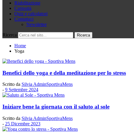
Riabilitazione
Curiosità
Quiz e calcolatori
Contattaci
Newsletter
Ricerca
Home
Yoga
Benefici dello yoga e della meditazione per lo stress
Scritto da
Silvia AdminSportivaMens
-
9 Settembre 2024
Iniziare bene la giornata con il saluto al sole
Scritto da
Silvia AdminSportivaMens
-
25 Dicembre 2023