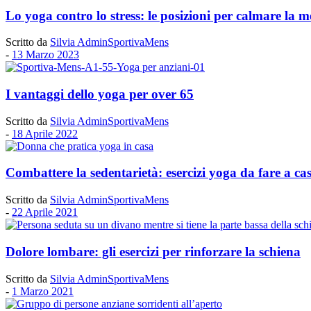
Lo yoga contro lo stress: le posizioni per calmare la m
Scritto da
Silvia AdminSportivaMens
-
13 Marzo 2023
I vantaggi dello yoga per over 65
Scritto da
Silvia AdminSportivaMens
-
18 Aprile 2022
Combattere la sedentarietà: esercizi yoga da fare a ca
Scritto da
Silvia AdminSportivaMens
-
22 Aprile 2021
Dolore lombare: gli esercizi per rinforzare la schiena
Scritto da
Silvia AdminSportivaMens
-
1 Marzo 2021