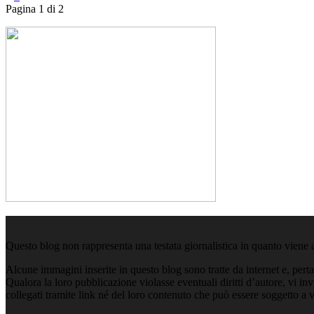
Pagina 1 di 2
Questo blog non rappresenta una testata giornalistica in quanto viene 
Alcune immagini inserite in questo blog sono tratte da internet e, pert
Qualora la loro pubblicazione violasse eventuali diritti d’autore, vi i
collegati tramite link né del loro contenuto che può essere soggetto a 