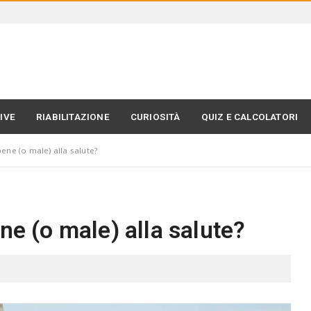
IVE
RIABILITAZIONE
CURIOSITÀ
QUIZ E CALCOLATORI
ene (o male) alla salute?
ne (o male) alla salute?