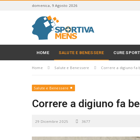
S
domenica, 9 Agosto 2026
k
i
S
p
p
t
o
o
r
m
t
a
i
HOME
SALUTE E BENESSERE
CURE SPORT
i
v
n
a
c
Home
Salute e Benessere
Correre a digiuno fa b
M
o
e
n
n
t
s
Salute e Benessere
e
n
Correre a digiuno fa be
t
29 Dicembre 2025
3677