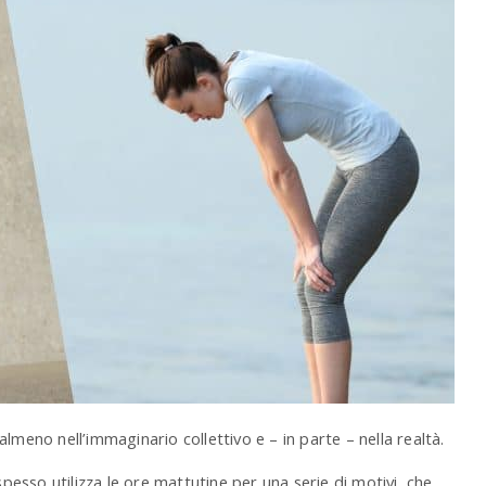
lmeno nell’immaginario collettivo e – in parte – nella realtà.
spesso utilizza le ore mattutine per una serie di motivi, che