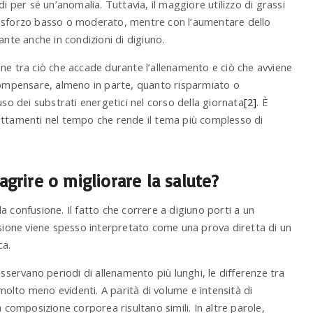
i per sé un’anomalia. Tuttavia, il maggiore utilizzo di grassi
o sforzo basso o moderato, mentre con l’aumentare dello
ante anche in condizioni di digiuno.
ne tra ciò che accade durante l’allenamento e ciò che avviene
 compensare, almeno in parte, quanto risparmiato o
uso dei substrati energetici nel corso della giornata
[2]
. È
attamenti nel tempo che rende il tema più complesso di
agrire o migliorare la salute?
 confusione. Il fatto che correre a digiuno porti a un
ssione viene spesso interpretato come una prova diretta di un
ca.
osservano periodi di allenamento più lunghi, le differenze tra
olto meno evidenti. A parità di volume e intensità di
 composizione corporea risultano simili. In altre parole,