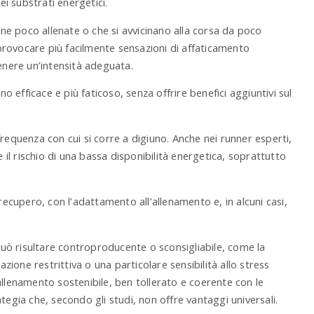
i substrati energetici.
e poco allenate o che si avvicinano alla corsa da poco
rovocare più facilmente sensazioni di affaticamento
enere un’intensità adeguata.
no efficace e più faticoso, senza offrire benefici aggiuntivi sul
requenza con cui si corre a digiuno. Anche nei runner esperti,
l rischio di una bassa disponibilità energetica, soprattutto
recupero, con l’adattamento all’allenamento e, in alcuni casi,
 può risultare controproducente o sconsigliabile, come la
azione restrittiva o una particolare sensibilità allo stress
n allenamento sostenibile, ben tollerato e coerente con le
tegia che, secondo gli studi, non offre vantaggi universali.