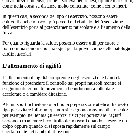
sforzo breve e intenso, come il sollevamento pesi, oppure uno sprint,
come nella corsa su distanze molto contenute, come i cento metri.
In questi casi, a seconda del tipo di esercizio, possono essere
coinvolti anche muscoli più piccoli e il risultato dell’esecuzione
dell’esercizio porta al potenziamento muscolare e all’aumento della
forza.
Per quanto riguarda la salute, possono essere utili per cuore e
polmoni ma sono meno strategici per la prevenzione delle patologie
cardiovascolari.
L’allenamento di agilità
L’allenamento di agilità comprende degli esercizi che hanno la
funzione di potenziare il controllo sui propri muscoli mentre si
eseguono determinati movimenti che inducono a rallentare,
accelerare o a cambiare direzione.
Alcuni sport richiedono una buona preparazione atletica di questo
tipo per evitare infortuni quando si eseguono movimenti a rischio:
per esempio, nel tennis gli esercizi fisici per potenziare l’agilità
servono a mantenere il controllo dei muscoli quando si esegue un
colpo oppure quando ci si sposta rapidamente sul campo,
specialmente nei cambi di direzione.