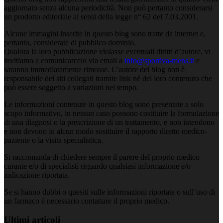
aggiornato senza alcuna periodicità. Non può pertanto considerarsi
un prodotto editoriale ai sensi della legge n° 62 del 7.03.2001.
Alcune immagini inserite in questo blog sono tratte da internet e,
pertanto, considerate di pubblico dominio.
Qualora la loro pubblicazione violasse eventuali diritti d’autore, vi
invitiamo a comunicarcelo via email a
info@sportiva-mens.it
e
saranno immediatamente rimosse. L’autore del blog non è
responsabile dei siti collegati tramite link né del loro contenuto che
può essere soggetto a variazioni nel tempo.
Le informazioni contenute in questo blog sono presentate a solo
scopo informativo, in nessun caso possono costituire la formulazione
di una diagnosi o la prescrizione di un trattamento, e non intendono
e non devono in alcun modo sostituire il rapporto diretto medico-
paziente o la visita specialistica.
Si raccomanda di chiedere sempre il parere del proprio medico
curante e/o di specialisti riguardo qualsiasi informazione e/o
indicazione riportata.
Se si hanno dubbi o quesiti sulle informazioni riportate o sull’uso di
un farmaco è necessario contattare il proprio medico.
Ultimi articoli