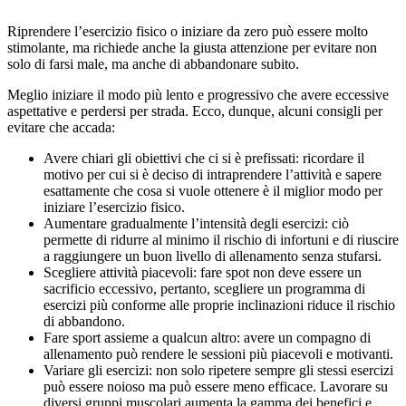
Riprendere l’esercizio fisico o iniziare da zero può essere molto
stimolante, ma richiede anche la giusta attenzione per evitare non
solo di farsi male, ma anche di abbandonare subito.
Meglio iniziare il modo più lento e progressivo che avere eccessive
aspettative e perdersi per strada. Ecco, dunque, alcuni consigli per
evitare che accada:
Avere chiari gli obiettivi che ci si è prefissati: ricordare il
motivo per cui si è deciso di intraprendere l’attività e sapere
esattamente che cosa si vuole ottenere è il miglior modo per
iniziare l’esercizio fisico.
Aumentare gradualmente l’intensità degli esercizi: ciò
permette di ridurre al minimo il rischio di infortuni e di riuscire
a raggiungere un buon livello di allenamento senza stufarsi.
Scegliere attività piacevoli: fare spot non deve essere un
sacrificio eccessivo, pertanto, scegliere un programma di
esercizi più conforme alle proprie inclinazioni riduce il rischio
di abbandono.
Fare sport assieme a qualcun altro: avere un compagno di
allenamento può rendere le sessioni più piacevoli e motivanti.
Variare gli esercizi: non solo ripetere sempre gli stessi esercizi
può essere noioso ma può essere meno efficace. Lavorare su
diversi gruppi muscolari aumenta la gamma dei benefici e