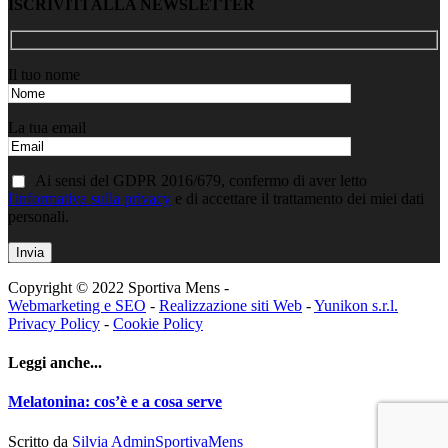
ISCRIVITI ALLA NEWSLETTER
Il tuo nome
La tua email
Ai sensi del GDPR 2016/679, confermo di aver letto
l'informativa sulla privacy
e di accettare il trattamento dei miei dati
personali.
Copyright © 2022 Sportiva Mens -
Webmarketing e SEO
-
Realizzazione siti Web
-
Yunikon s.r.l.
Privacy Policy
-
Cookie Policy
Leggi anche...
Melatonina: cos’è e a cosa serve
Scritto da
Silvia AdminSportivaMens