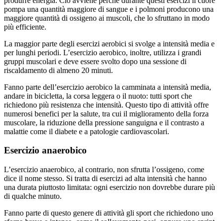
produrre energia. Ciò avviene perché durante questi esercizi il cuore
pompa una quantità maggiore di sangue e i polmoni producono una
maggiore quantità di ossigeno ai muscoli, che lo sfruttano in modo
più efficiente.
La maggior parte degli esercizi aerobici si svolge a intensità media e
per lunghi periodi. L’esercizio aerobico, inoltre, utilizza i grandi
gruppi muscolari e deve essere svolto dopo una sessione di
riscaldamento di almeno 20 minuti.
Fanno parte dell’esercizio aerobico la camminata a intensità media,
andare in bicicletta, la corsa leggera o il nuoto: tutti sport che
richiedono più resistenza che intensità. Questo tipo di attività offre
numerosi benefici per la salute, tra cui il miglioramento della forza
muscolare, la riduzione della pressione sanguigna e il contrasto a
malattie come il diabete e a patologie cardiovascolari.
Esercizio anaerobico
L’esercizio anaerobico, al contrario, non sfrutta l’ossigeno, come
dice il nome stesso. Si tratta di esercizi ad alta intensità che hanno
una durata piuttosto limitata: ogni esercizio non dovrebbe durare più
di qualche minuto.
Fanno parte di questo genere di attività gli sport che richiedono uno