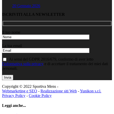
20 Gennaio 2026
ISCRIVITI ALLA NEWSLETTER
Il tuo nome
La tua email
Ai sensi del GDPR 2016/679, confermo di aver letto
l'informativa sulla privacy
e di accettare il trattamento dei miei dati
personali.
Copyright © 2022 Sportiva Mens -
Webmarketing e SEO
-
Realizzazione siti Web
-
Yunikon s.r.l.
Privacy Policy
-
Cookie Policy
Leggi anche...