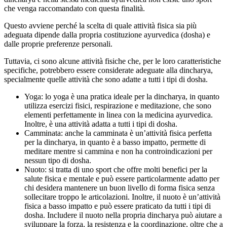
che venga raccomandato con questa finalità.
Questo avviene perché la scelta di quale attività fisica sia più
adeguata dipende dalla propria costituzione ayurvedica (dosha) e
dalle proprie preferenze personali.
Tuttavia, ci sono alcune attività fisiche che, per le loro caratteristiche
specifiche, potrebbero essere considerate adeguate alla dincharya,
specialmente quelle attività che sono adatte a tutti i tipi di dosha.
Yoga: lo yoga è una pratica ideale per la dincharya, in quanto
utilizza esercizi fisici, respirazione e meditazione, che sono
elementi perfettamente in linea con la medicina ayurvedica.
Inoltre, è una attività adatta a tutti i tipi di dosha.
Camminata: anche la camminata è un’attività fisica perfetta
per la dincharya, in quanto è a basso impatto, permette di
meditare mentre si cammina e non ha controindicazioni per
nessun tipo di dosha.
Nuoto: si tratta di uno sport che offre molti benefici per la
salute fisica e mentale e può essere particolarmente adatto per
chi desidera mantenere un buon livello di forma fisica senza
sollecitare troppo le articolazioni. Inoltre, il nuoto è un’attività
fisica a basso impatto e può essere praticato da tutti i tipi di
dosha. Includere il nuoto nella propria dincharya può aiutare a
sviluppare la forza, la resistenza e la coordinazione, oltre che a