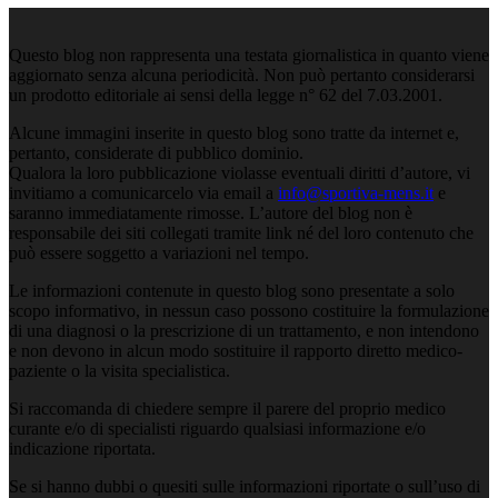
Questo blog non rappresenta una testata giornalistica in quanto viene
aggiornato senza alcuna periodicità. Non può pertanto considerarsi
un prodotto editoriale ai sensi della legge n° 62 del 7.03.2001.
Alcune immagini inserite in questo blog sono tratte da internet e,
pertanto, considerate di pubblico dominio.
Qualora la loro pubblicazione violasse eventuali diritti d’autore, vi
invitiamo a comunicarcelo via email a
info@sportiva-mens.it
e
saranno immediatamente rimosse. L’autore del blog non è
responsabile dei siti collegati tramite link né del loro contenuto che
può essere soggetto a variazioni nel tempo.
Le informazioni contenute in questo blog sono presentate a solo
scopo informativo, in nessun caso possono costituire la formulazione
di una diagnosi o la prescrizione di un trattamento, e non intendono
e non devono in alcun modo sostituire il rapporto diretto medico-
paziente o la visita specialistica.
Si raccomanda di chiedere sempre il parere del proprio medico
curante e/o di specialisti riguardo qualsiasi informazione e/o
indicazione riportata.
Se si hanno dubbi o quesiti sulle informazioni riportate o sull’uso di