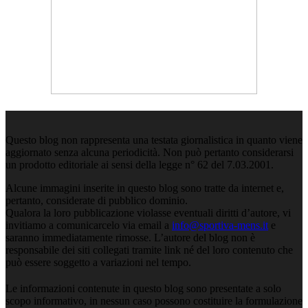
Questo blog non rappresenta una testata giornalistica in quanto viene
aggiornato senza alcuna periodicità. Non può pertanto considerarsi
un prodotto editoriale ai sensi della legge n° 62 del 7.03.2001.
Alcune immagini inserite in questo blog sono tratte da internet e,
pertanto, considerate di pubblico dominio.
Qualora la loro pubblicazione violasse eventuali diritti d’autore, vi
invitiamo a comunicarcelo via email a
info@sportiva-mens.it
e
saranno immediatamente rimosse. L’autore del blog non è
responsabile dei siti collegati tramite link né del loro contenuto che
può essere soggetto a variazioni nel tempo.
Le informazioni contenute in questo blog sono presentate a solo
scopo informativo, in nessun caso possono costituire la formulazione