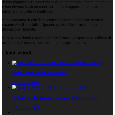
di una diagnosi o la prescrizione di un trattamento, e non intendono
e non devono in alcun modo sostituire il rapporto diretto medico-
paziente o la visita specialistica.
Si raccomanda di chiedere sempre il parere del proprio medico
curante e/o di specialisti riguardo qualsiasi informazione e/o
indicazione riportata.
Se si hanno dubbi o quesiti sulle informazioni riportate o sull’uso di
un farmaco è necessario contattare il proprio medico.
Ultimi articoli
Melatonina: cos’è e a cosa serve
9 Febbraio 2026
Ghiandola pineale: come attivare il “terzo occhio”
3 Febbraio 2026