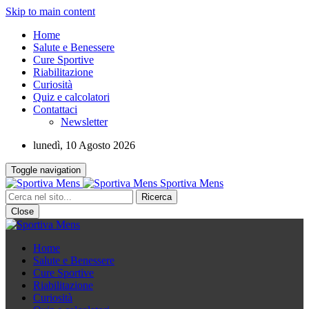
Skip to main content
Home
Salute e Benessere
Cure Sportive
Riabilitazione
Curiosità
Quiz e calcolatori
Contattaci
Newsletter
lunedì, 10 Agosto 2026
Toggle navigation
Sportiva Mens
Close
Home
Salute e Benessere
Cure Sportive
Riabilitazione
Curiosità