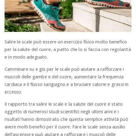
a
v
Salire le scale può essere un esercizio fisico molto benefico
i
per la salute del cuore, a patto che lo si faccia con regolarità
e in modo adeguato.
g
Camminare su e giù per le scale può aiutare a rafforzare i
muscoli delle gambe e del cuore, aumentare la frequenza
a
cardiaca e il flusso sanguigno e a bruciare calorie e grassi in
eccesso.
t
Il rapporto tra salire le scale e la salute del cuore è stato
oggetto di numerosi studi scientifici negli ultimi anni e i
i
risultati hanno dimostrato che questa semplice attività può
avere molti benefici per il cuore. Fare le scale senza ausilio
dell’ascensore può aiutare a rafforzare i muscoli delle
o