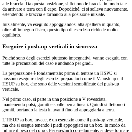
alle braccia. Da questa posizione, si flettono le braccia in modo tale
da arrivare a terra con il capo. Dopodiché, ci si solleva nuovamente,
estendendo le braccia e tornando alla posizione iniziale.
Inizialmente, va eseguito appoggiandosi alla spalliera in quanto,
oltre all’impegno fisico, questo tipo di esercizio richiede molto
equilibrio.
Eseguire i push-up verticali in sicurezza
Poiché sono degli esercizi piuttosto impegnativi, vanno eseguiti con
tutte le precauzioni del caso e andando per gradi.
La preparazione è fondamentale: prima di tentare un HSPU si
possono eseguire degli esercizi preparatori come il V-push up e il
HSUP su box, che sono delle versioni semplificate del push-up
verticale.
Nel primo caso, si parte in una posizione a V rovesciata,
mantenendo polsi, gomiti e spalle ben allineati. Quindi si flettono i
gomiti, portando la testa in avanti fino ad appoggiarla a terra.
L’HSUP su box, invece, è un esercizio come il push-up verticale,
ma che si esegue tenendo i piedi appoggiati su un box, in modo da
ridurre il peso del corpo. Per eseguirli correttamente, si deve formare