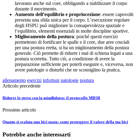
lavorano anche sul core, obbligando a stabilizzare il corpo
durante il movimento.
Aumento dell’equilibrio e propriocezione
: essere capovolti
presenta una sfida unica per il corpo. L’esecuzione regolare
degli HSPU può migliorare la consapevolezza spaziale e
l’equilibrio, elementi essenziali in molte discipline sportive.
Miglioramento della postura
: poiché questi esercizi
permettono di fortificare le spalle e il core, due aree cruciali
per una postura eretta, si ha un miglioramento della postura
generale. Ciò permette di ridurre i mal di schiena legati a una
postura scorretta. Tutto ciò, a condizione di avere la
preparazione sufficiente per poterli eseguire e, viceversa, non
avere patologie o disturbi che ne sconsiglino la pratica.
allenamento
esercizi
infortuni
patologie
postura
Articolo precedente
Ridurre lo stress con la mindfulness: il protocollo MBSR
Prossimo articolo
Quanto si svaluta una bici usata: come proteggere il valore della tua bici
Potrebbe anche interessarti