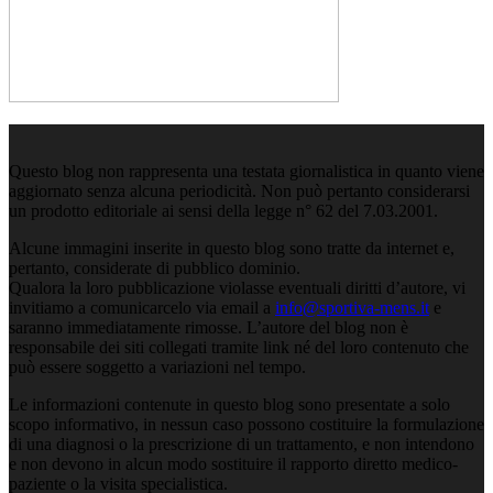
Questo blog non rappresenta una testata giornalistica in quanto viene
aggiornato senza alcuna periodicità. Non può pertanto considerarsi
un prodotto editoriale ai sensi della legge n° 62 del 7.03.2001.
Alcune immagini inserite in questo blog sono tratte da internet e,
pertanto, considerate di pubblico dominio.
Qualora la loro pubblicazione violasse eventuali diritti d’autore, vi
invitiamo a comunicarcelo via email a
info@sportiva-mens.it
e
saranno immediatamente rimosse. L’autore del blog non è
responsabile dei siti collegati tramite link né del loro contenuto che
può essere soggetto a variazioni nel tempo.
Le informazioni contenute in questo blog sono presentate a solo
scopo informativo, in nessun caso possono costituire la formulazione
di una diagnosi o la prescrizione di un trattamento, e non intendono
e non devono in alcun modo sostituire il rapporto diretto medico-
paziente o la visita specialistica.