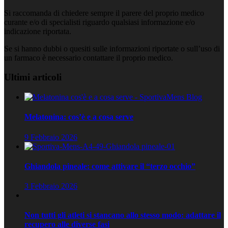
Si raccomanda di chiedere sempre il parere del proprio medico
curante e/o di specialisti riguardo qualsiasi informazione e/o
indicazione riportata.
Se si hanno dubbi o quesiti sulle informazioni riportate o sull’uso di
un farmaco è necessario contattare il proprio medico.
Ultimi articoli
Melatonina: cos’è e a cosa serve
9 Febbraio 2026
Ghiandola pineale: come attivare il “terzo occhio”
3 Febbraio 2026
Non tutti gli atleti si stancano allo stesso modo: adattare il
recupero alle diverse fasi