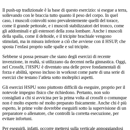
Il push-up tradizionale è la base di questo esercizio: si esegue a terra,
sollevando con le braccia tutto quanto il peso del corpo. In quel
caso, i muscoli coinvolti sono prevalentemente quelli del torace,
come il grande pettorale, e i muscoli stabilizzatori del tronco, come
gli addominali e gli estensori della zona lombare. Anche i muscoli
della spalla, come il deltoide, e il tricipite brachiale vengono
stimolati, ma in misura inferiore a ciò che avviene con il HSUP, che
sposta l’enfasi proprio sulle spalle e sul tricipite.
Sebbene si possa pensare che siano degli esercizi di recente
invenzione, in realtà, si utilizzano da decenni nella ginnastica. Oggi,
nel Crossfit, l’HSPU è diventato una delle prove fondamentali di
forza e abilità, spesso incluso in workout come parte di una serie di
esercizi che testano l’atleta sotto molteplici aspetti.
Gli esercizi HSPU sono piuttosto difficili da eseguire, proprio per il
notevole impegno fisico che richiedono. Pertanto, non solo
consigliati a chi si avvicina per la prima volta al crossfit o comunque
non è molto esperto né molto preparato fisicamente. Anche chi è più
esperto, le prime volte dovrebbe eseguirli sotto la supervisione di un
preparatore o allenatore, che controlli la corretta esecuzione, per
evitare infortuni.
Per eseguirli, infatti, occorre mettersi sulla verticale appoggiandosi