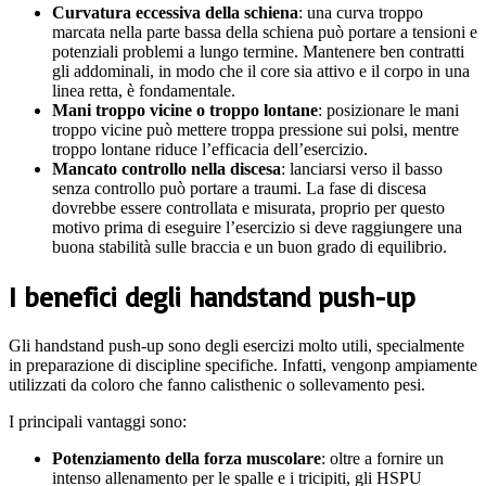
Curvatura eccessiva della schiena
: una curva troppo
marcata nella parte bassa della schiena può portare a tensioni e
potenziali problemi a lungo termine. Mantenere ben contratti
gli addominali, in modo che il core sia attivo e il corpo in una
linea retta, è fondamentale.
Mani troppo vicine o troppo lontane
: posizionare le mani
troppo vicine può mettere troppa pressione sui polsi, mentre
troppo lontane riduce l’efficacia dell’esercizio.
Mancato controllo nella discesa
: lanciarsi verso il basso
senza controllo può portare a traumi. La fase di discesa
dovrebbe essere controllata e misurata, proprio per questo
motivo prima di eseguire l’esercizio si deve raggiungere una
buona stabilità sulle braccia e un buon grado di equilibrio.
I benefici degli handstand push-up
Gli handstand push-up sono degli esercizi molto utili, specialmente
in preparazione di discipline specifiche. Infatti, vengonp ampiamente
utilizzati da coloro che fanno calisthenic o sollevamento pesi.
I principali vantaggi sono:
Potenziamento della forza muscolare
: oltre a fornire un
intenso allenamento per le spalle e i tricipiti, gli HSPU