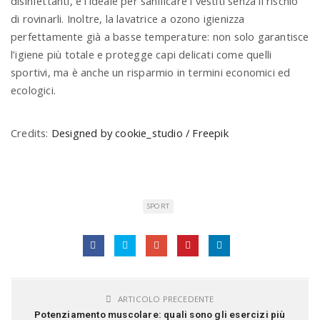
disinfettanti, è l’ideale per sanificare i vestiti senza il rischio
di rovinarli. Inoltre, la lavatrice a ozono igienizza
perfettamente già a basse temperature: non solo garantisce
l’igiene più totale e protegge capi delicati come quelli
sportivi, ma è anche un risparmio in termini economici ed
ecologici.
Credits:
Designed by cookie_studio / Freepik
SPORT
ARTICOLO PRECEDENTE
Potenziamento muscolare: quali sono gli esercizi più