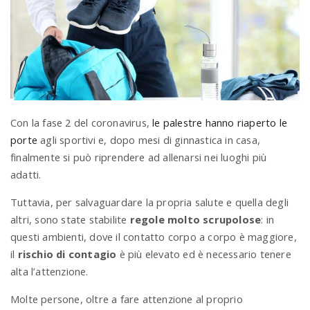
a
v
i
Con la fase 2 del coronavirus,
le palestre hanno riaperto le
porte
agli sportivi e, dopo mesi di ginnastica in casa,
g
finalmente si può riprendere ad allenarsi nei luoghi più
adatti.
a
Tuttavia, per salvaguardare la propria salute e quella degli
altri, sono state stabilite
regole molto scrupolose
: in
t
questi ambienti, dove il contatto corpo a corpo è maggiore,
il
rischio di contagio
è più elevato ed è necessario tenere
i
alta l’attenzione.
Molte persone, oltre a fare attenzione al proprio
o