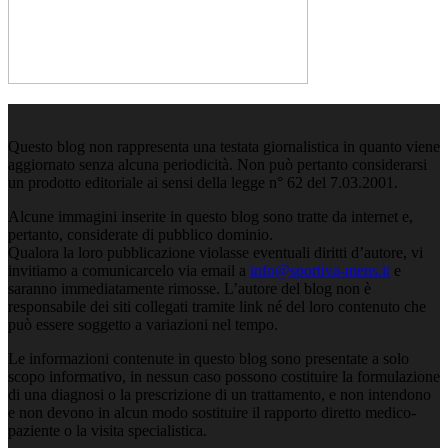
Questo blog non rappresenta una testata giornalistica in quanto viene
aggiornato senza alcuna periodicità. Non può pertanto considerarsi
un prodotto editoriale ai sensi della legge n° 62 del 7.03.2001.
Alcune immagini inserite in questo blog sono tratte da internet e,
pertanto, considerate di pubblico dominio.
Qualora la loro pubblicazione violasse eventuali diritti d’autore, vi
invitiamo a comunicarcelo via email a
info@sportiva-mens.it
e
saranno immediatamente rimosse. L’autore del blog non è
responsabile dei siti collegati tramite link né del loro contenuto che
può essere soggetto a variazioni nel tempo.
Le informazioni contenute in questo blog sono presentate a solo
scopo informativo, in nessun caso possono costituire la formulazione
di una diagnosi o la prescrizione di un trattamento, e non intendono
e non devono in alcun modo sostituire il rapporto diretto medico-
paziente o la visita specialistica.