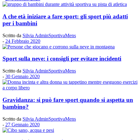
A che età iniziare a fare sport: gli sport più adatti
per i bambini
Scritto da
Silvia AdminSportivaMens
-
24 Febbraio 2020
Sport sulla neve: i consigli per evitare incidenti
Scritto da
Silvia AdminSportivaMens
-
30 Gennaio 2020
Gravidanza: si può fare sport quando si aspetta un
bambino?
Scritto da
Silvia AdminSportivaMens
-
27 Gennaio 2020