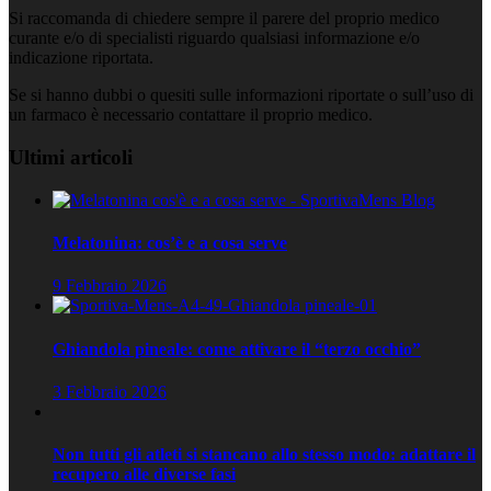
Si raccomanda di chiedere sempre il parere del proprio medico
curante e/o di specialisti riguardo qualsiasi informazione e/o
indicazione riportata.
Se si hanno dubbi o quesiti sulle informazioni riportate o sull’uso di
un farmaco è necessario contattare il proprio medico.
Ultimi articoli
Melatonina: cos’è e a cosa serve
9 Febbraio 2026
Ghiandola pineale: come attivare il “terzo occhio”
3 Febbraio 2026
Non tutti gli atleti si stancano allo stesso modo: adattare il
recupero alle diverse fasi