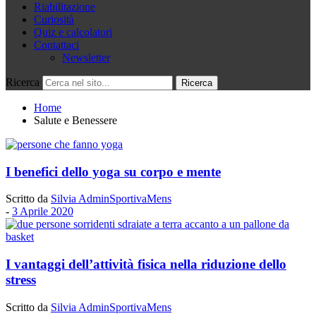
Riabilitazione
Curiosità
Quiz e calcolatori
Contattaci
Newsletter
Ricerca
Home
Salute e Benessere
I benefici dello yoga su corpo e mente
Scritto da
Silvia AdminSportivaMens
-
3 Aprile 2020
I vantaggi dell’attività fisica nella riduzione dello
stress
Scritto da
Silvia AdminSportivaMens