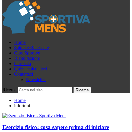
Home
Salute e Benessere
Cure Sportive
Riabilitazione
Curiosità
Quiz e calcolatori
Contattaci
Newsletter
Ricerca
Home
infortuni
Esercizio fisico: cosa sapere prima di iniziare