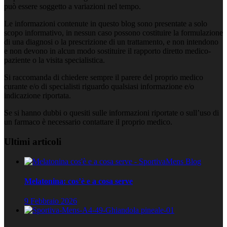
può essere soggetto a variazioni nel tempo.
Le informazioni contenute in questo blog sono presentate a solo
scopo informativo, in nessun caso possono costituire la formulazione
di una diagnosi o la prescrizione di un trattamento, e non intendono
e non devono in alcun modo sostituire il rapporto diretto medico-
paziente o la visita specialistica.
Si raccomanda di chiedere sempre il parere del proprio medico
curante e/o di specialisti riguardo qualsiasi informazione e/o
indicazione riportata.
Se si hanno dubbi o quesiti sulle informazioni riportate o sull’uso di
un farmaco è necessario contattare il proprio medico.
Ultimi articoli
Melatonina: cos’è e a cosa serve
9 Febbraio 2026