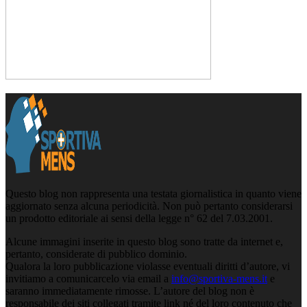
Questo blog non rappresenta una testata giornalistica in quanto viene
aggiornato senza alcuna periodicità. Non può pertanto considerarsi
un prodotto editoriale ai sensi della legge n° 62 del 7.03.2001.
Alcune immagini inserite in questo blog sono tratte da internet e,
pertanto, considerate di pubblico dominio.
Qualora la loro pubblicazione violasse eventuali diritti d’autore, vi
invitiamo a comunicarcelo via email a
info@sportiva-mens.it
e
saranno immediatamente rimosse. L’autore del blog non è
responsabile dei siti collegati tramite link né del loro contenuto che