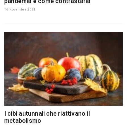
pandemia e come contrastarla
a
16 Novembre 2021
v
i
g
a
t
i
I cibi autunnali che riattivano il
metabolismo
o