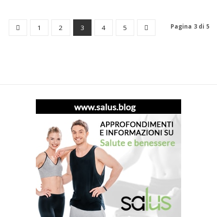
Pagina 3 di 5
1
2
3
4
5