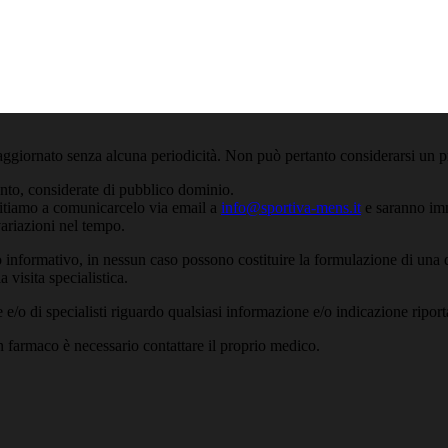
aggiornato senza alcuna periodicità. Non può pertanto considerarsi un pr
anto, considerate di pubblico dominio.
nvitiamo a comunicarcelo via email a
info@sportiva-mens.it
e saranno imm
variazioni nel tempo.
 informativo, in nessun caso possono costituire la formulazione di una d
 visita specialistica.
/o di specialisti riguardo qualsiasi informazione e/o indicazione riport
un farmaco è necessario contattare il proprio medico.