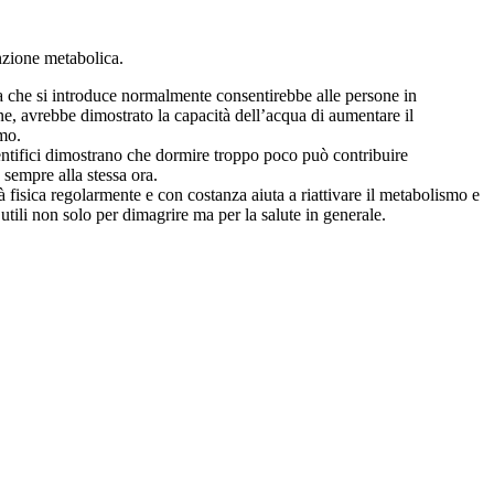
unzione metabolica.
a che si introduce normalmente consentirebbe alle persone in
ne, avrebbe dimostrato la capacità dell’acqua di aumentare il
mo.
ientifici dimostrano che dormire troppo poco può contribuire
 sempre alla stessa ora.
à fisica regolarmente e con costanza aiuta a riattivare il metabolismo e
 utili non solo per dimagrire ma per la salute in generale.