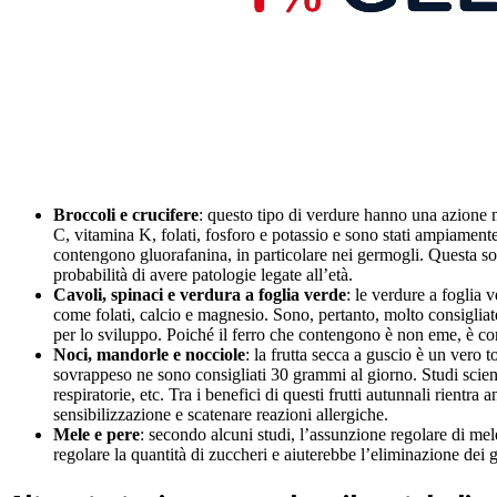
Broccoli e crucifere
: questo tipo di verdure hanno una azione 
C, vitamina K, folati, fosforo e potassio e sono stati ampiament
contengono gluorafanina, in particolare nei germogli. Questa sosta
probabilità di avere patologie legate all’età.
Cavoli, spinaci e verdura a foglia verde
: le verdure a foglia 
come folati, calcio e magnesio. Sono, pertanto, molto consigliate
per lo sviluppo. Poiché il ferro che contengono è non eme, è co
Noci, mandorle e nocciole
: la frutta secca a guscio è un vero
sovrappeso ne sono consigliati 30 grammi al giorno. Studi scienti
respiratorie, etc. Tra i benefici di questi frutti autunnali rient
sensibilizzazione e scatenare reazioni allergiche.
Mele e pere
: secondo alcuni studi, l’assunzione regolare di mel
regolare la quantità di zuccheri e aiuterebbe l’eliminazione dei 