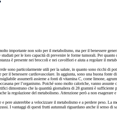
molto importante non solo per il metabolismo, ma per il benessere gener
e studiati per le loro capacità di prevenire le forme tumorali. Per quan
nza è presente nei broccoli e nei cavolfiori e aiuta a regolare il metabol
verde sono particolarmente utili per la salute, in quanto sono ricchi di p
 per il benessere cardiovascolare. In aggiunta, sono una buona fonte di 
nsigliabile assumerli assieme a fonti di vitamina C, come limone, agrum
 toccasana per l’organismo. Poiché sono molto caloriche, vanno assunte c
fici dimostrano che la quantità giornaliera di 28 grammi è sufficiente pe
ra anche la regolazione del metabolismo. Attenzione però a non esagerare e
e e pere aiuterebbe a velocizzare il metabolismo e a perdere peso. La mela
grassi. I vantaggi di questi frutti autunnali riguardano anche il senso d