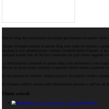
Questo blog non rappresenta una testata giornalistica in quanto viene 
Alcune immagini inserite in questo blog sono tratte da internet e, pert
Qualora la loro pubblicazione violasse eventuali diritti d’autore, vi i
collegati tramite link né del loro contenuto che può essere soggetto a 
Le informazioni contenute in questo blog sono presentate a solo scopo
devono in alcun modo sostituire il rapporto diretto medico-paziente o la
Si raccomanda di chiedere sempre il parere del proprio medico curante e
Se si hanno dubbi o quesiti sulle informazioni riportate o sull’uso di 
Ultimi articoli