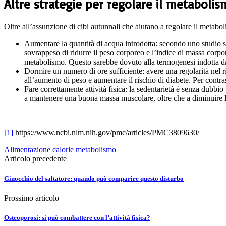
Altre strategie per regolare il metaboli
Oltre all’assunzione di cibi autunnali che aiutano a regolare il metabol
Aumentare la quantità di acqua introdotta: secondo uno studio s
sovrappeso di ridurre il peso corporeo e l’indice di massa corpo
metabolismo. Questo sarebbe dovuto alla termogenesi indotta da
Dormire un numero di ore sufficiente: avere una regolarità nel r
all’aumento di peso e aumentare il rischio di diabete. Per contra
Fare correttamente attività fisica: la sedentarietà è senza dubbio
a mantenere una buona massa muscolare, oltre che a diminuire l
[1]
https://www.ncbi.nlm.nih.gov/pmc/articles/PMC3809630/
Alimentazione
calorie
metabolismo
Articolo precedente
Ginocchio del saltatore: quando può comparire questo disturbo
Prossimo articolo
Osteoporosi: si può combattere con l’attività fisica?