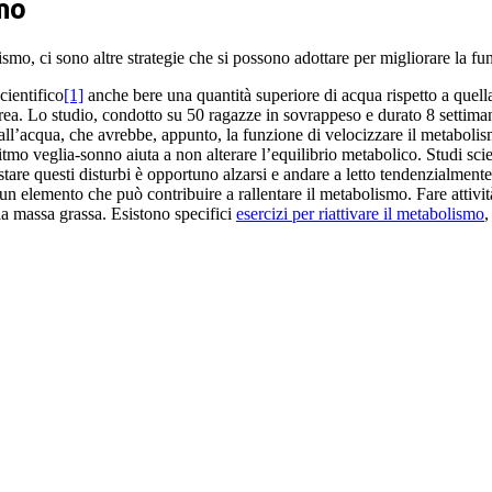
smo
ismo, ci sono altre strategie che si possono adottare per migliorare la f
cientifico
[1]
anche bere una quantità superiore di acqua rispetto a quell
rea. Lo studio, condotto su 50 ragazze in sovrappeso e durato 8 settima
ll’acqua, che avrebbe, appunto, la funzione di velocizzare il metabolis
itmo veglia-sonno aiuta a non alterare l’equilibrio metabolico. Studi sc
stare questi disturbi è opportuno alzarsi e andare a letto tendenzialmente
 un elemento che può contribuire a rallentare il metabolismo. Fare attivit
a massa grassa. Esistono specifici
esercizi per riattivare il metabolismo
,