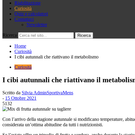
Riabilitazione
Curiosità
Quiz e calcolatori
Contattaci
Newsletter
Ricerca
Home
Curiosità
I cibi autunnali che riattivano il metabolismo
Curiosità
I cibi autunnali che riattivano il metaboli
Scritto da
Silvia AdminSportivaMens
-
15 Ottobre 2021
5132
Con l’arrivo della stagione autunnale si modificano temperature, abitudi
considerata un’ottima abitudine da tutti i nutrizionisti.
Se l’estate offre un tripudio di frutta e verdura, anche durante la stagi