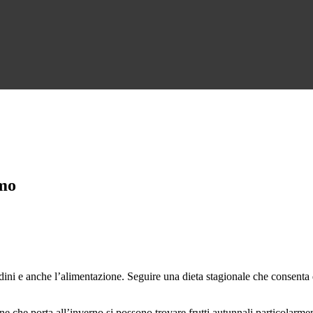
smo
ni e anche l’alimentazione. Seguire una dieta stagionale che consenta di 
one che porta all’inverno si possono trovare frutti autunnali particolarmen