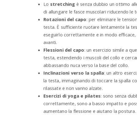
Lo
stretching
è senza dubbio un ottimo alle
di allungare le fasce muscolari riducendo le tens
Rotazioni del capo
: per eliminare le tension
testa. È sufficiente ruotare lentamente la tes
eseguirlo correttamente e in modo efficace, si
avanti.
Flessioni del capo
: un esercizio simile a qu
testa, estendendo i muscoli del collo e cercan
abbassando nuca verso la base del collo.
Inclinazioni verso la spalla
: un altro eserc
la testa, immaginando di toccare la spalla co
rilassate e non vanno alzate.
Esercizi di yoga e pilates
: sono senza dubbi
correttamente, sono a basso impatto e posson
aumentano la flessione e aiutano la postura.