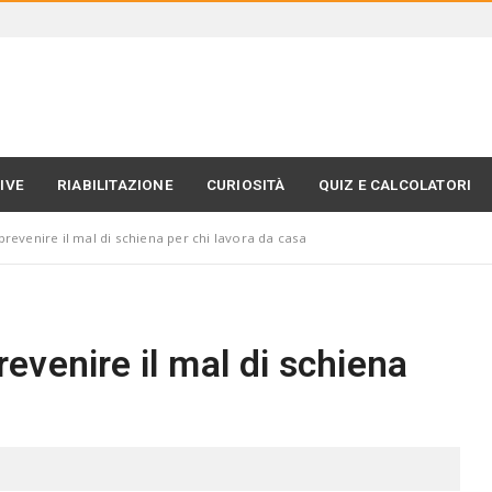
IVE
RIABILITAZIONE
CURIOSITÀ
QUIZ E CALCOLATORI
evenire il mal di schiena per chi lavora da casa
venire il mal di schiena