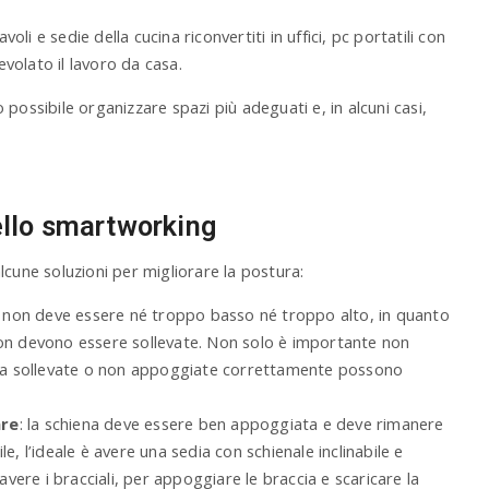
oli e sedie della cucina riconvertiti in uffici, pc portatili con
volato il lavoro da casa.
possibile organizzare spazi più adeguati e, in alcuni casi,
ello smartworking
lcune soluzioni per migliorare la postura:
: non deve essere né troppo basso né troppo alto, in quanto
non devono essere sollevate. Non solo è importante non
ccia sollevate o non appoggiate correttamente possono
are
: la schiena deve essere ben appoggiata e deve rimanere
e, l’ideale è avere una sedia con schienale inclinabile e
 avere i bracciali, per appoggiare le braccia e scaricare la