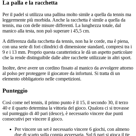
La palla e la racchetta
Per il padel si utilizza una pallina molto simile a quella da tennis ma
leggermente più morbida. Anche la racchetta è simile a quella da
tennis, ma con delle misure differenti. La lunghezza totale, dal
manico alla testa, non può superare i 45,5 cm.
A differenza dalla racchetta da tennis, non ha le corde, ma è piena,
con una serie di fori cilindrici di dimensione standard, compresi tra i
9 e i 13 mm. Proprio questa caratteristica le dà un aspetto particolare
che la rende distinguibile dalle altre racchette utilizzate in altri sport.
Inoltre, deve avere un cordino fissato al manico da avvolgere attorno
al polso per proteggere il giocatore da infortuni. Si tratta di un
elemento obbligatorio nelle competizioni.
Punteggio
Così come nel tennis, il primo punto è il 15, il secondo 30, il terzo
40 e il quarto determina la vittoria del gioco. Qualora ci si trovasse
sul punteggio di 40 pari (deuce), è necessario vincere due punti
consecutivi per vincere il gioco.
Per vincere un set è necessario vincere 6 giochi, con almeno
due di scarto sulla coppia avversaria. Sul 6 pari si gioca il tie