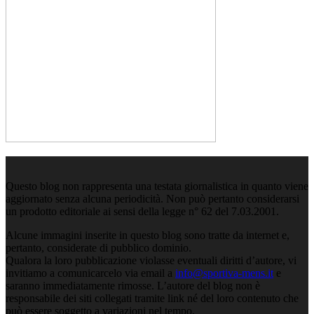
Questo blog non rappresenta una testata giornalistica in quanto viene
aggiornato senza alcuna periodicità. Non può pertanto considerarsi
un prodotto editoriale ai sensi della legge n° 62 del 7.03.2001.
Alcune immagini inserite in questo blog sono tratte da internet e,
pertanto, considerate di pubblico dominio.
Qualora la loro pubblicazione violasse eventuali diritti d’autore, vi
invitiamo a comunicarcelo via email a
info@sportiva-mens.it
e
saranno immediatamente rimosse. L’autore del blog non è
responsabile dei siti collegati tramite link né del loro contenuto che
può essere soggetto a variazioni nel tempo.