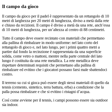
Il campo da gioco
Il campo da gioco per il padel è rappresentato da un rettangolo di 10
metri di larghezza per 20 metri di lunghezza, diviso a metà dalla rete
e chiuso da recizioni. Il campo è diviso a metà da una rete, anch’essa
di 10 metri di lunghezza, per un’altezza al centro di 88 centimetri.
Tutto il campo deve essere recintato con materiali che permettano
alla pallina di rimbalzare in modo uniforme: nel lato corto del
rettangolo di gioco e, nel lato lungo, per i primi quattro metri a
partire dal fondo la recinzione è rappresentata da una superficie
solida, come vetro o mattoni, mentre nella parte centrale del lato
lungo è costituita da una rete metallica. La rete metallica deve
rispettare determinati requisiti che permettano alla pallina di
rimbalzare ed evitino che i giocatori possano farsi male sbattendoci
contro.
Il terreno su cui si gioca può essere degli stessi materiali di quello da
tennis (cemento, sintetico, terra battura, erba) a condizione che la
palla possa rimbalzare e che si evitino i ristagni d’acqua.
Così come avviene per il tennis, i campi possono essere sia outdoor
sia indoor.