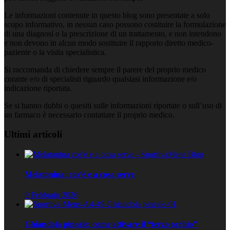
Le informazioni contenute in questo blog sono presentate a solo
scopo informativo, in nessun caso possono costituire la formulazione
di una diagnosi o la prescrizione di un trattamento, e non intendono
e non devono in alcun modo sostituire il rapporto diretto medico-
paziente o la visita specialistica.
Si raccomanda di chiedere sempre il parere del proprio medico
curante e/o di specialisti riguardo qualsiasi informazione e/o
indicazione riportata.
Se si hanno dubbi o quesiti sulle informazioni riportate o sull’uso di
un farmaco è necessario contattare il proprio medico.
Ultimi articoli
Melatonina: cos’è e a cosa serve
9 Febbraio 2026
Ghiandola pineale: come attivare il “terzo occhio”