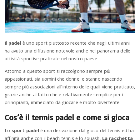
a
v
Il
padel
è uno sport piuttosto recente che negli ultimi anni
i
ha avuto una diffusione notevole anche nel panorama delle
attività sportive praticate nel nostro paese.
g
Attorno a questo sport si raccolgono sempre più
appassionati, sia uomini che donne, e stanno nascendo
a
sempre più associazioni all’interno delle quali viene praticato,
grazie anche al fatto che è relativamente semplice per i
t
principianti, immediato da giocare e molto divertente.
Cos’è il tennis padel e come si gioca
i
Lo
sport padel
è una derivazione dal gioco del tennis ed ha
affinità anche con il beach tennis e lo squash
. La racchetta
o