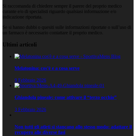
Si raccomanda di chiedere sempre il parere del proprio medico
curante e/o di specialisti riguardo qualsiasi informazione e/o
indicazione riportata.
Se si hanno dubbi o quesiti sulle informazioni riportate o sull’uso di
un farmaco è necessario contattare il proprio medico.
Ultimi articoli
Melatonina: cos’è e a cosa serve
9 Febbraio 2026
Ghiandola pineale: come attivare il “terzo occhio”
3 Febbraio 2026
Non tutti gli atleti si stancano allo stesso modo: adattare il
recupero alle diverse fasi