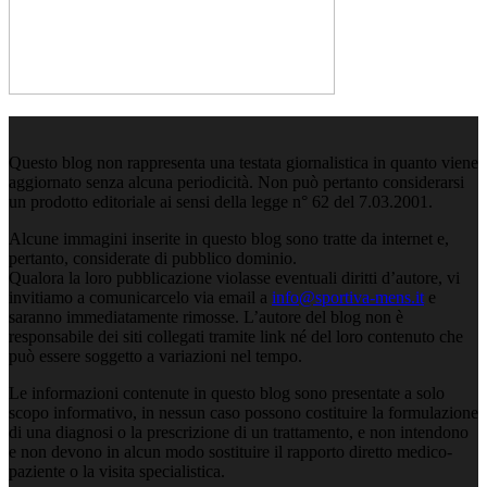
Questo blog non rappresenta una testata giornalistica in quanto viene
aggiornato senza alcuna periodicità. Non può pertanto considerarsi
un prodotto editoriale ai sensi della legge n° 62 del 7.03.2001.
Alcune immagini inserite in questo blog sono tratte da internet e,
pertanto, considerate di pubblico dominio.
Qualora la loro pubblicazione violasse eventuali diritti d’autore, vi
invitiamo a comunicarcelo via email a
info@sportiva-mens.it
e
saranno immediatamente rimosse. L’autore del blog non è
responsabile dei siti collegati tramite link né del loro contenuto che
può essere soggetto a variazioni nel tempo.
Le informazioni contenute in questo blog sono presentate a solo
scopo informativo, in nessun caso possono costituire la formulazione
di una diagnosi o la prescrizione di un trattamento, e non intendono
e non devono in alcun modo sostituire il rapporto diretto medico-
paziente o la visita specialistica.