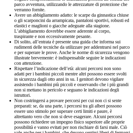
parco avventura, utilizzando le attrezzature di protezione che
verranno fornite.
Avere un abbigliamento adatto: le scarpe da ginnastica chiuse
o gli scarponcini da arrampicata, pantaloni sportivi, robusti ed
elastici e maglioni o giacche adeguate alla stagione.
L’abbigliamento dovrebbe essere aderente al corpo,
traspirante e non eccessivamente pesante.
Di solito, all’entrata è presente una guida che informa sui
rudimenti delle tecniche da utilizzare per addentrarsi nel parco
e per superare le prove. Anche le norme di sicurezza vengono
illustrate brevemente: è indispensabile seguire le indicazioni
con attenzione.
Rispettare l’indicazione dell’età: alcuni percorsi non sono
adatti per i bambini piccoli mentre altri possono essere svolti
in sicurezza dagli otto anni in su. I genitori devono vigilare
assistendo i bambini più piccoli e osservando che i più grandi
non si mettano in pericolo e seguano le indicazioni degli
istruttori.
Non costringersi a provare percorsi per cui non ci si sente
preparati: se, da una parte, i percorsi tra gli alberi possono
essere uno stimolo per superare certi limiti e paure, è
altrettanto vero che non si deve esagerare. Alcuni percorsi
possono richiedere un impegno fisico superiore alle proprie
possibilità e vanno evitati per non rischiare di farsi male. Ciò
vale anche per i bambini, che devono sentirsi liberi di fermarsi