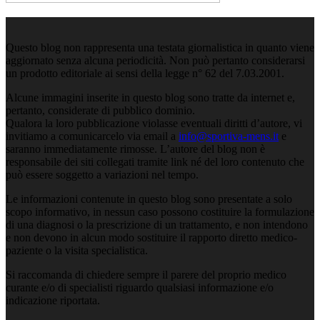
Questo blog non rappresenta una testata giornalistica in quanto viene
aggiornato senza alcuna periodicità. Non può pertanto considerarsi
un prodotto editoriale ai sensi della legge n° 62 del 7.03.2001.
Alcune immagini inserite in questo blog sono tratte da internet e,
pertanto, considerate di pubblico dominio.
Qualora la loro pubblicazione violasse eventuali diritti d’autore, vi
invitiamo a comunicarcelo via email a
info@sportiva-mens.it
e
saranno immediatamente rimosse. L’autore del blog non è
responsabile dei siti collegati tramite link né del loro contenuto che
può essere soggetto a variazioni nel tempo.
Le informazioni contenute in questo blog sono presentate a solo
scopo informativo, in nessun caso possono costituire la formulazione
di una diagnosi o la prescrizione di un trattamento, e non intendono
e non devono in alcun modo sostituire il rapporto diretto medico-
paziente o la visita specialistica.
Si raccomanda di chiedere sempre il parere del proprio medico
curante e/o di specialisti riguardo qualsiasi informazione e/o
indicazione riportata.