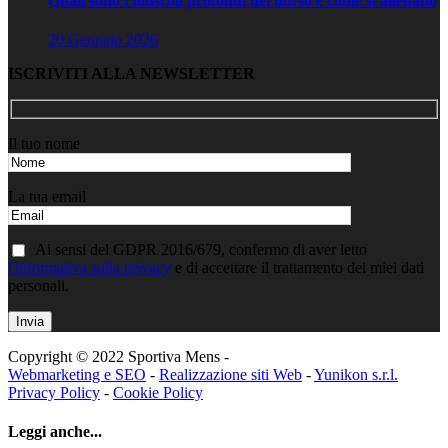
Quali sono i muscoli profondi del dorso e come si allenano
20 Gennaio 2026
ISCRIVITI ALLA NEWSLETTER
Il tuo nome
La tua email
Ai sensi del GDPR 2016/679, confermo di aver letto
l'informativa sulla privacy
e di accettare il trattamento dei miei dati
personali.
Copyright © 2022 Sportiva Mens -
Webmarketing e SEO
-
Realizzazione siti Web
-
Yunikon s.r.l.
Privacy Policy
-
Cookie Policy
Leggi anche...