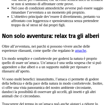
se non si sentono di affrontare certe prove.
Nel caso di condizioni atmosferiche avverse può essere saggio
rimandare l’avventura a un momento più propizio.
L’obiettivo principale dev’essere il divertimento, pertanto va
affrontato con leggerezza e spensieratezza senza pretendere
troppo da sé stessi né dai propri figli.
Non solo avventura: relax tra gli alberi
Oltre all’avventura, nei parchi si possono vivere anche delle
esperienze rilassanti, come quelle che regalano le
amache
.
Un modo semplice e confortevole per godersi la natura è proprio
quello di usare un’amaca. Un’amaca è una sedia sospesa che si può
appendere a due alberi o a un supporto stabile per riposare e
rilassarsi all’aperto.
Vi sono molti benefici: innanzitutto, l’amaca ci permette di godere
della bellezza e della pace della natura in modo confortevole. Inoltre,
ci offre una vista panoramica del nostro ambiente circostante,
dandoci la possibilità di osservare gli uccelli, gli insetti e gli altri
animali che ci circondano.
Trascorrere del tempo in un’amaca può anche aiutarci a ridurre lo