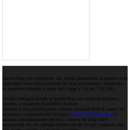
Questo blog non rappresenta una testata giornalistica in quanto viene
aggiornato senza alcuna periodicità. Non può pertanto considerarsi
un prodotto editoriale ai sensi della legge n° 62 del 7.03.2001.
Alcune immagini inserite in questo blog sono tratte da internet e,
pertanto, considerate di pubblico dominio.
Qualora la loro pubblicazione violasse eventuali diritti d’autore, vi
invitiamo a comunicarcelo via email a
info@sportiva-mens.it
e
saranno immediatamente rimosse. L’autore del blog non è
responsabile dei siti collegati tramite link né del loro contenuto che
può essere soggetto a variazioni nel tempo.