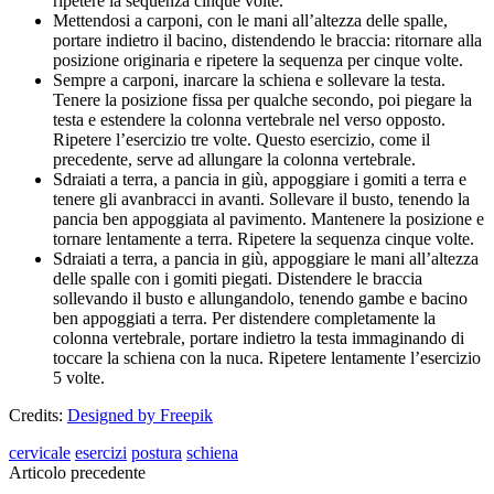
ripetere la sequenza cinque volte.
Mettendosi a carponi, con le mani all’altezza delle spalle,
portare indietro il bacino, distendendo le braccia: ritornare alla
posizione originaria e ripetere la sequenza per cinque volte.
Sempre a carponi, inarcare la schiena e sollevare la testa.
Tenere la posizione fissa per qualche secondo, poi piegare la
testa e estendere la colonna vertebrale nel verso opposto.
Ripetere l’esercizio tre volte. Questo esercizio, come il
precedente, serve ad allungare la colonna vertebrale.
Sdraiati a terra, a pancia in giù, appoggiare i gomiti a terra e
tenere gli avanbracci in avanti. Sollevare il busto, tenendo la
pancia ben appoggiata al pavimento. Mantenere la posizione e
tornare lentamente a terra. Ripetere la sequenza cinque volte.
Sdraiati a terra, a pancia in giù, appoggiare le mani all’altezza
delle spalle con i gomiti piegati. Distendere le braccia
sollevando il busto e allungandolo, tenendo gambe e bacino
ben appoggiati a terra. Per distendere completamente la
colonna vertebrale, portare indietro la testa immaginando di
toccare la schiena con la nuca. Ripetere lentamente l’esercizio
5 volte.
Credits:
Designed by Freepik
cervicale
esercizi
postura
schiena
Articolo precedente