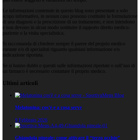
Le informazioni contenute in questo blog sono presentate a solo
scopo informativo, in nessun caso possono costituire la formulazione
di una diagnosi o la prescrizione di un trattamento, e non intendono
e non devono in alcun modo sostituire il rapporto diretto medico-
paziente o la visita specialistica.
Si raccomanda di chiedere sempre il parere del proprio medico
curante e/o di specialisti riguardo qualsiasi informazione e/o
indicazione riportata.
Se si hanno dubbi o quesiti sulle informazioni riportate o sull’uso di
un farmaco è necessario contattare il proprio medico.
Ultimi articoli
Melatonina: cos’è e a cosa serve
9 Febbraio 2026
Ghiandola pineale: come attivare il “terzo occhio”