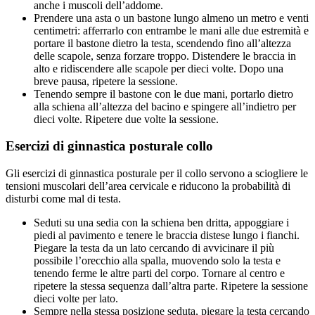
anche i muscoli dell’addome.
Prendere una asta o un bastone lungo almeno un metro e venti
centimetri: afferrarlo con entrambe le mani alle due estremità e
portare il bastone dietro la testa, scendendo fino all’altezza
delle scapole, senza forzare troppo. Distendere le braccia in
alto e ridiscendere alle scapole per dieci volte. Dopo una
breve pausa, ripetere la sessione.
Tenendo sempre il bastone con le due mani, portarlo dietro
alla schiena all’altezza del bacino e spingere all’indietro per
dieci volte. Ripetere due volte la sessione.
Esercizi di ginnastica posturale collo
Gli esercizi di ginnastica posturale per il collo servono a sciogliere le
tensioni muscolari dell’area cervicale e riducono la probabilità di
disturbi come mal di testa.
Seduti su una sedia con la schiena ben dritta, appoggiare i
piedi al pavimento e tenere le braccia distese lungo i fianchi.
Piegare la testa da un lato cercando di avvicinare il più
possibile l’orecchio alla spalla, muovendo solo la testa e
tenendo ferme le altre parti del corpo. Tornare al centro e
ripetere la stessa sequenza dall’altra parte. Ripetere la sessione
dieci volte per lato.
Sempre nella stessa posizione seduta, piegare la testa cercando