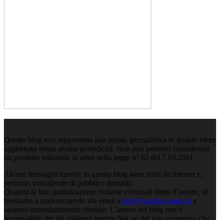
Questo blog non rappresenta una testata giornalistica in quanto viene
aggiornato senza alcuna periodicità. Non può pertanto considerarsi
un prodotto editoriale ai sensi della legge n° 62 del 7.03.2001.
Alcune immagini inserite in questo blog sono tratte da internet e,
pertanto, considerate di pubblico dominio.
Qualora la loro pubblicazione violasse eventuali diritti d’autore, vi
invitiamo a comunicarcelo via email a
info@sportiva-mens.it
e
saranno immediatamente rimosse. L’autore del blog non è
responsabile dei siti collegati tramite link né del loro contenuto che