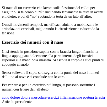
Si tratta di un esercizio che lavora sulla flessione del collo: per
eseguirlo, si fa cenno di “sì” inclinando lentamente la testa in avanti
e indietro, e poi di “no” ruotando la testa da un lato all’altro.
Questi movimenti semplici, ma efficaci, aiutano a mobilizzare le
articolazioni cervicali, migliorando la circolazione e riducendo la
tensione.
Esercizio dei numeri con il naso
Ci si stende in posizione supina con le braccia lungo i fianchi, la
lingua appoggiata dolcemente alla parte interna degli incisivi
superiori e la mandibola rilassata. Si ascolta il corpo e i suoi punti di
appoggio al suolo.
Senza sollevare il capo, si disegna con la punta del naso i numeri
dall’uno al nove e si conclude con lo zero.
Per variare o per un esercizio più lungo, si possono sostituire i
numeri con lettere dell’alfabeto.
collo
dolore
dolore muscolare
esercizi
infiammazione
postura
terapia
Articolo precedente