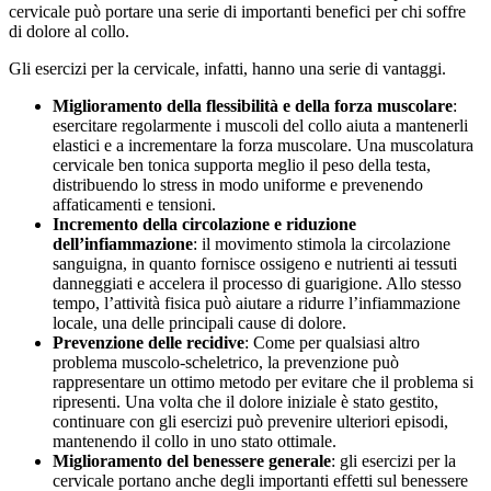
cervicale può portare una serie di importanti benefici per chi soffre
di dolore al collo.
Gli esercizi per la cervicale, infatti, hanno una serie di vantaggi.
Miglioramento della flessibilità e della forza muscolare
:
esercitare regolarmente i muscoli del collo aiuta a mantenerli
elastici e a incrementare la forza muscolare. Una muscolatura
cervicale ben tonica supporta meglio il peso della testa,
distribuendo lo stress in modo uniforme e prevenendo
affaticamenti e tensioni.
Incremento della circolazione e riduzione
dell’infiammazione
: il movimento stimola la circolazione
sanguigna, in quanto fornisce ossigeno e nutrienti ai tessuti
danneggiati e accelera il processo di guarigione. Allo stesso
tempo, l’attività fisica può aiutare a ridurre l’infiammazione
locale, una delle principali cause di dolore.
Prevenzione delle recidive
: Come per qualsiasi altro
problema muscolo-scheletrico, la prevenzione può
rappresentare un ottimo metodo per evitare che il problema si
ripresenti. Una volta che il dolore iniziale è stato gestito,
continuare con gli esercizi può prevenire ulteriori episodi,
mantenendo il collo in uno stato ottimale.
Miglioramento del benessere generale
: gli esercizi per la
cervicale portano anche degli importanti effetti sul benessere