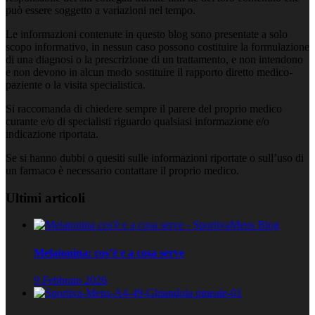
può essere soggetto a variazioni nel tempo.
Le informazioni contenute in questo blog sono presentate a solo
scopo informativo, in nessun caso possono costituire la formulazione
di una diagnosi o la prescrizione di un trattamento, e non intendono
e non devono in alcun modo sostituire il rapporto diretto medico-
paziente o la visita specialistica.
Si raccomanda di chiedere sempre il parere del proprio medico
curante e/o di specialisti riguardo qualsiasi informazione e/o
indicazione riportata.
Se si hanno dubbi o quesiti sulle informazioni riportate o sull’uso di
un farmaco è necessario contattare il proprio medico.
Ultimi articoli
Melatonina: cos’è e a cosa serve
9 Febbraio 2026