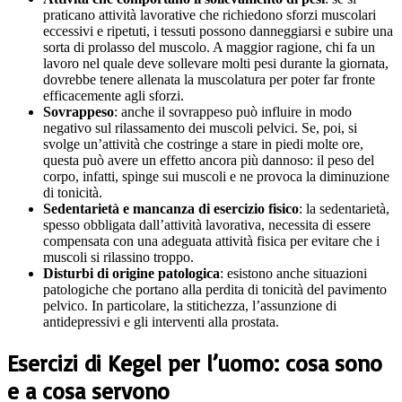
praticano attività lavorative che richiedono sforzi muscolari
eccessivi e ripetuti, i tessuti possono danneggiarsi e subire una
sorta di prolasso del muscolo. A maggior ragione, chi fa un
lavoro nel quale deve sollevare molti pesi durante la giornata,
dovrebbe tenere allenata la muscolatura per poter far fronte
efficacemente agli sforzi.
Sovrappeso
: anche il sovrappeso può influire in modo
negativo sul rilassamento dei muscoli pelvici. Se, poi, si
svolge un’attività che costringe a stare in piedi molte ore,
questa può avere un effetto ancora più dannoso: il peso del
corpo, infatti, spinge sui muscoli e ne provoca la diminuzione
di tonicità.
Sedentarietà e mancanza di esercizio fisico
: la sedentarietà,
spesso obbligata dall’attività lavorativa, necessita di essere
compensata con una adeguata attività fisica per evitare che i
muscoli si rilassino troppo.
Disturbi di origine patologica
: esistono anche situazioni
patologiche che portano alla perdita di tonicità del pavimento
pelvico. In particolare, la stitichezza, l’assunzione di
antidepressivi e gli interventi alla prostata.
Esercizi di Kegel per l’uomo: cosa sono
e a cosa servono