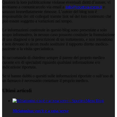
Qualora la loro pubblicazione violasse eventuali diritti d’autore, vi
invitiamo a comunicarcelo via email a
info@sportiva-mens.it
e
saranno immediatamente rimosse. L’autore del blog non è
responsabile dei siti collegati tramite link né del loro contenuto che
può essere soggetto a variazioni nel tempo.
Le informazioni contenute in questo blog sono presentate a solo
scopo informativo, in nessun caso possono costituire la formulazione
di una diagnosi o la prescrizione di un trattamento, e non intendono
e non devono in alcun modo sostituire il rapporto diretto medico-
paziente o la visita specialistica.
Si raccomanda di chiedere sempre il parere del proprio medico
curante e/o di specialisti riguardo qualsiasi informazione e/o
indicazione riportata.
Se si hanno dubbi o quesiti sulle informazioni riportate o sull’uso di
un farmaco è necessario contattare il proprio medico.
Ultimi articoli
Melatonina: cos’è e a cosa serve