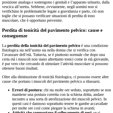
posizione analoga e sostengono i genitali e l’apparato urinario, dalla
vescica all’uretra. Sebbene, ovviamente, negli uomini non si
verifichino le problematiche legate a gravidanza e parto, ciò non
toglie che si possano verificare situazioni di perdita di tono
muscolare, che è opportuno prevenire.
Perdita di tonicità del pavimento pelvico: cause e
conseguenze
La
perdita della tonicità del pavimento pelvico
è una condizione
fisiologica sia nell’uomo sia nella donna che si verifica con
l’avanzare dell’età. Tuttavia, se è piuttosto normale che dopo una
certa età i muscoli non siano altrettanto tonici come in età giovanile,
è pur vero che cercando di stimolare l’attività muscolare si possono
ottenere buoni risultati.
Oltre alla diminuzione di tonicità fisiologica, ci possono essere altre
cause che portano i muscoli del pavimento pelvico a rilassarsi.
Errori di postura
: chi sta molte ore seduto, soprattutto se non
mantiene una postura corretta con la schiena dritta, andare
incontro a una sorta di atrofizzazione dei muscoli pelvici. In
questi casi è dannoso soprattutto tenere le gambe accavallate
per molte ore così come piegare la schiena in avanti;
Attività che comportano il sollevamento di pesi
: se si