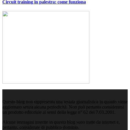
Circuit training in palestra: come funziona
Questo blog non rappresenta una testata giornalistica in quanto viene
aggiornato senza alcuna periodicità. Non può pertanto considerarsi
un prodotto editoriale ai sensi della legge n° 62 del 7.03.2001.
Alcune immagini inserite in questo blog sono tratte da internet e,
pertanto, considerate di pubblico dominio.