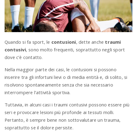
a
v
Quando si fa sport, le
contusioni
, dette anche
traumi
i
contusivi
, sono molto frequenti, soprattutto negli sport
dove c’è contatto.
g
Nella maggior parte dei casi, le contusioni si possono
inserire tra gli infortuni lievi o di media entità e, di solito, si
a
risolvono spontaneamente senza che sia necessario
interrompere l’attività sportiva.
t
Tuttavia, in alcuni casi i traumi contusivi possono essere più
seri e provocare lesioni più profonde ai tessuti molli.
i
Pertanto, è sempre bene non sottovalutare un trauma,
soprattutto se il dolore persiste.
o