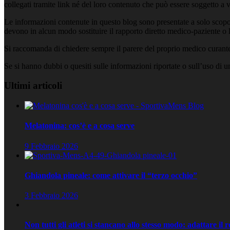
collegati tramite link né del loro contenuto che può essere soggetto a 
Le informazioni contenute in questo blog sono presentate a solo scopo
devono in alcun modo sostituire il rapporto diretto medico-paziente o la
Si raccomanda di chiedere sempre il parere del proprio medico curante e
Se si hanno dubbi o quesiti sulle informazioni riportate o sull’uso di 
Ultimi articoli
Melatonina: cos’è e a cosa serve
9 Febbraio 2026
Ghiandola pineale: come attivare il “terzo occhio”
3 Febbraio 2026
Non tutti gli atleti si stancano allo stesso modo: adattare il 