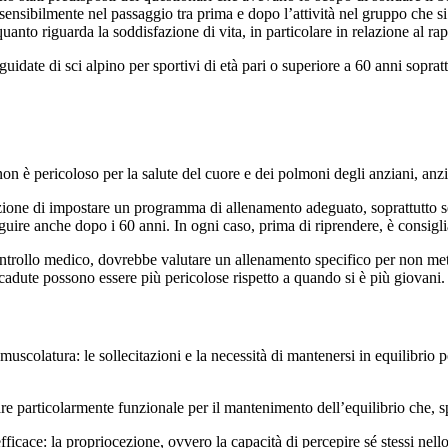
 sensibilmente nel passaggio tra prima e dopo l’attività nel gruppo che s
quanto riguarda la soddisfazione di vita, in particolare in relazione al rap
guidate di sci alpino per sportivi di età pari o superiore a 60 anni sopra
on è pericoloso per la salute del cuore e dei polmoni degli anziani, anz
zione di impostare un programma di allenamento adeguato, soprattutto se 
guire anche dopo i 60 anni. In ogni caso, prima di riprendere, è consigliab
trollo medico, dovrebbe valutare un allenamento specifico per non mettere
e cadute possono essere più pericolose rispetto a quando si è più giovani.
la muscolatura: le sollecitazioni e la necessità di mantenersi in equilibr
re particolarmente funzionale per il mantenimento dell’equilibrio che, s
icace: la propriocezione, ovvero la capacità di percepire sé stessi nello