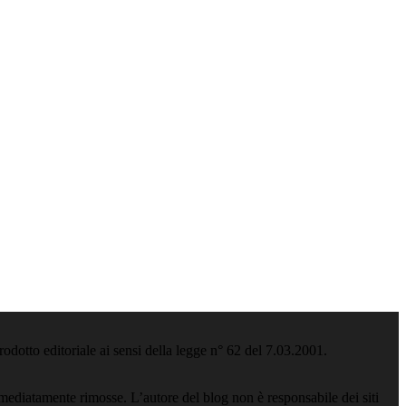
odotto editoriale ai sensi della legge n° 62 del 7.03.2001.
ediatamente rimosse. L’autore del blog non è responsabile dei siti