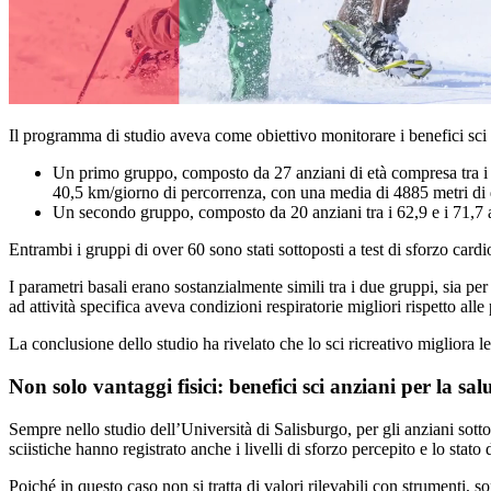
Il programma di studio aveva come obiettivo monitorare i benefici sci a
Un primo gruppo, composto da 27 anziani di età compresa tra i 64
40,5 km/giorno di percorrenza, con una media di 4885 metri di di
Un secondo gruppo, composto da 20 anziani tra i 62,9 e i 71,7 ann
Entrambi i gruppi di over 60 sono stati sottoposti a test di sforzo cardi
I parametri basali erano sostanzialmente simili tra i due gruppi, sia per
ad attività specifica aveva condizioni respiratorie migliori rispetto all
La conclusione dello studio ha rivelato che lo sci ricreativo migliora l
Non solo vantaggi fisici: benefici sci anziani per la sa
Sempre nello studio dell’Università di Salisburgo, per gli anziani sott
sciistiche hanno registrato anche i livelli di sforzo percepito e lo stato
Poiché in questo caso non si tratta di valori rilevabili con strumenti, s