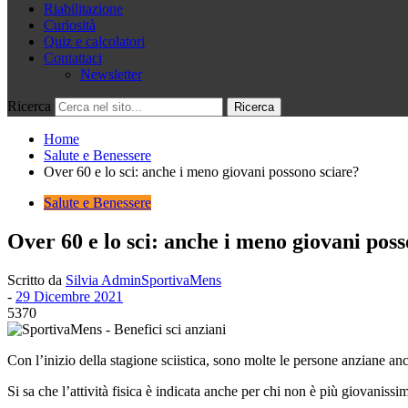
Riabilitazione
Curiosità
Quiz e calcolatori
Contattaci
Newsletter
Ricerca
Home
Salute e Benessere
Over 60 e lo sci: anche i meno giovani possono sciare?
Salute e Benessere
Over 60 e lo sci: anche i meno giovani pos
Scritto da
Silvia AdminSportivaMens
-
29 Dicembre 2021
5370
Con l’inizio della stagione sciistica, sono molte le persone anziane anc
Si sa che l’attività fisica è indicata anche per chi non è più giovaniss