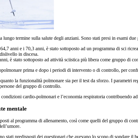
 lungo termine sulla salute degli anziani. Sono stati presi in esami due 
,7 anni e i 70,3 anni, è stato sottoposto ad un programma di sci ricreati
slivello in discesa.
i, è stato sottoposto ad attività sciistica più libera come gruppo di con
opolmonare prima e dopo i periodi di intervento o di controllo, per confro
 quanto la funzionalità polmonare sia per il test da sforzo. I parametri re
e persone del gruppo di controllo.
e condizioni cardio-polmonari e l’economia respiratoria contribuendo ad u
lute mentale
oposti al programma di allenamento, così come quelli del gruppo di contro
 dell’umore.
ono stati predisposti dei questionari che avevano lo scopo di sondare il be