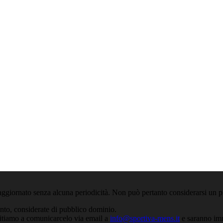
aggiornato senza alcuna periodicità. Non può pertanto considerarsi un pr
anto, considerate di pubblico dominio.
nvitiamo a comunicarcelo via email a
info@sportiva-mens.it
e saranno imm