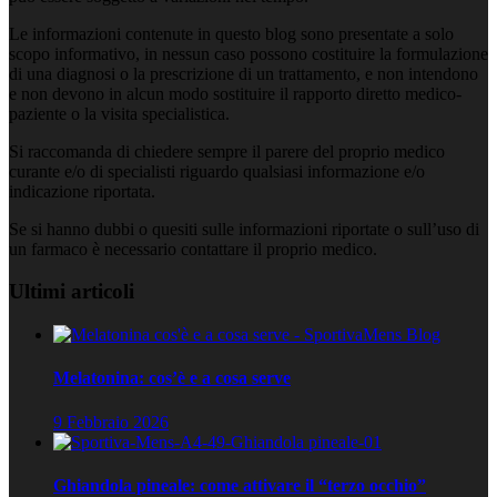
Le informazioni contenute in questo blog sono presentate a solo
scopo informativo, in nessun caso possono costituire la formulazione
di una diagnosi o la prescrizione di un trattamento, e non intendono
e non devono in alcun modo sostituire il rapporto diretto medico-
paziente o la visita specialistica.
Si raccomanda di chiedere sempre il parere del proprio medico
curante e/o di specialisti riguardo qualsiasi informazione e/o
indicazione riportata.
Se si hanno dubbi o quesiti sulle informazioni riportate o sull’uso di
un farmaco è necessario contattare il proprio medico.
Ultimi articoli
Melatonina: cos’è e a cosa serve
9 Febbraio 2026
Ghiandola pineale: come attivare il “terzo occhio”