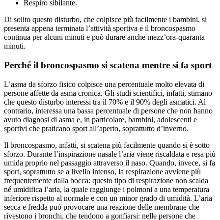
Respiro sibilante.
Di solito questo disturbo, che colpisce più facilmente i bambini, si
presenta appena terminata l’attività sportiva e il broncospasmo
continua per alcuni minuti e può durare anche mezz’ora-quaranta
minuti.
Perché il broncospasmo si scatena mentre si fa sport
L’asma da sforzo fisico colpisce una percentuale molto elevata di
persone affette da asma cronica. Gli studi scientifici, infatti, stimano
che questo disturbo interessi tra il 70% e il 90% degli asmatici. Al
contrario, interessa una bassa percentuale di persone che non hanno
avuto diagnosi di asma e, in particolare, bambini, adolescenti e
sportivi che praticano sport all’aperto, soprattutto d’inverno.
Il broncospasmo, infatti, si scatena più facilmente quando si è sotto
sforzo. Durante l’inspirazione nasale l’aria viene riscaldata e resa più
umida proprio nel passaggio attraverso il naso. Quando, invece, si fa
sport, soprattutto se a livello intenso, la respirazione avviene più
frequentemente dalla bocca: questo tipo di respirazione non scalda
né umidifica l’aria, la quale raggiunge i polmoni a una temperatura
inferiore rispetto al normale e con un minor grado di umidità. L’aria
secca e fredda può provocare una reazione delle membrane che
rivestono i bronchi, che tendono a gonfiarsi: nelle persone che