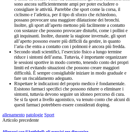
sono ancora sufficientemente ampi per poter escludere o
consigliare le attività. Parrebbe che sport come la corsa, il
ciclismo e l’atletica, per il tipo di sforzo che richiedono,
possano provocare una maggiore dilatazione dei bronchi.
Inoltre, gli sport all’aperto mettono più facilmente a contatto
con sostanze che possono provocare disturbi, come i pollini e
gli inquinanti. Inoltre, durante la stagione invernale, gli sport
all’aperto possono essere più difficili da gestire, in quanto
l’aria che entra a contatto con i polmoni è ancora più fredda.
Secondo studi scientifici, l’esercizio fisico a lungo termine
riduce i sintomi dell’asma. Tuttavia, è importante organizzare
le sessioni sportive in modo corretto, tenendo conto dei propri
limiti ed evitando situazioni che possono creare maggiori
difficoltà. È sempre consigliabile iniziare in modo graduale e
fare un riscaldamento adeguato.
Rispettare le indicazioni del proprio medico è fondamentale.
Esistono farmaci specifici che possono ridurre o eliminare i
sintomi, tuttavia devono seguire un idoneo percorso di cura.
Se si fa sport a livello agonistico, va tenuto conto che alcuni di
questi farmaci potrebbero essere considerati doping.
allenamento
patologie
Sport
Articolo precedente
Allenarsi con il kettlebell: gli esercizi per dimagrire