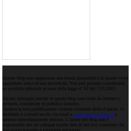
Questo blog non rappresenta una testata giornalistica in quanto viene
aggiornato senza alcuna periodicità. Non può pertanto considerarsi
un prodotto editoriale ai sensi della legge n° 62 del 7.03.2001.
Alcune immagini inserite in questo blog sono tratte da internet e,
pertanto, considerate di pubblico dominio.
Qualora la loro pubblicazione violasse eventuali diritti d’autore, vi
invitiamo a comunicarcelo via email a
info@sportiva-mens.it
e
saranno immediatamente rimosse. L’autore del blog non è
responsabile dei siti collegati tramite link né del loro contenuto che
può essere soggetto a variazioni nel tempo.