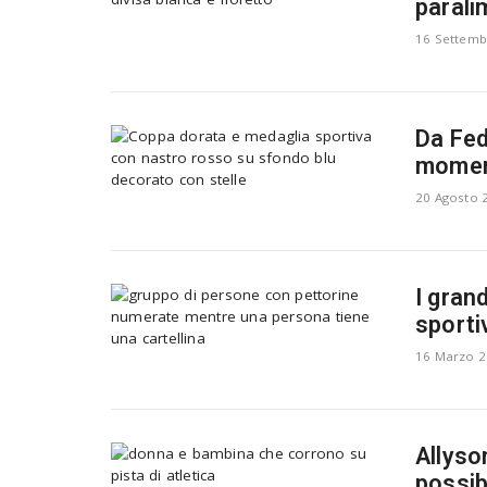
parali
16 Settemb
Da Fede
moment
20 Agosto 
I gran
sporti
16 Marzo 
Allyso
possib