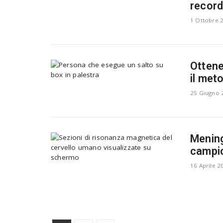
recor
1 Ottobre 
Ottene
il met
25 Giugno 
Mening
campi
16 Aprile 2