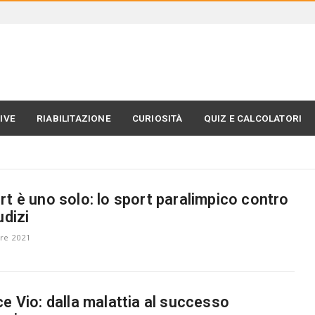
IVE
RIABILITAZIONE
CURIOSITÀ
QUIZ E CALCOLATORI
rt è uno solo: lo sport paralimpico contro
udizi
re 2021
ce Vio: dalla malattia al successo