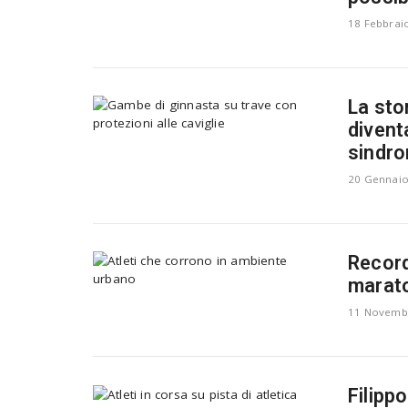
18 Febbrai
La sto
divent
sindro
20 Gennaio
Record
marato
11 Novemb
Filippo