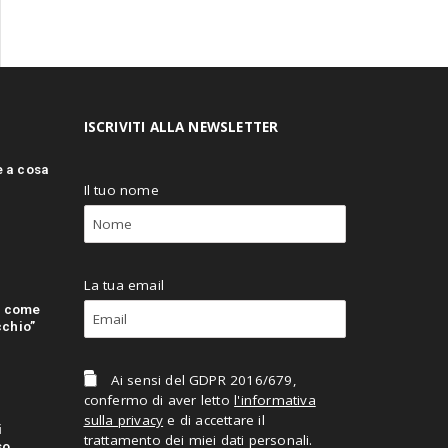
ISCRIVITI ALLA NEWSLETTER
e a cosa
Il tuo nome
La tua email
: come
cchio”
Ai sensi del GDPR 2016/679,
confermo di aver letto
l'informativa
sulla privacy
e di accettare il
i
trattamento dei miei dati personali.
so