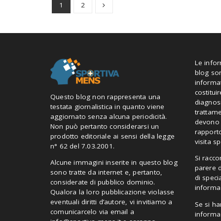
1
2
Le info
blog so
informa
costitui
Questo blog non rappresenta una
diagnosi
testata giornalistica in quanto viene
trattam
aggiornato senza alcuna periodicità.
devono i
Non può pertanto considerarsi un
rapporto
prodotto editoriale ai sensi della legge
visita sp
n° 62 del 7.03.2001.
Si racc
Alcune immagini inserite in questo blog
parere 
sono tratte da internet e, pertanto,
di speci
considerate di pubblico dominio.
informaz
Qualora la loro pubblicazione violasse
eventuali diritti d’autore, vi invitiamo a
Se si ha
comunicarcelo via email a
informaz