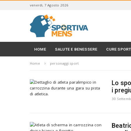
S
venerdì, 7 Agosto 2026
k
i
S
p
p
t
o
o
r
m
t
a
i
HOME
SALUTE E BENESSERE
CURE SPORT
i
v
n
a
c
Home
personaggi sport
M
o
e
n
n
t
s
Lo spo
e
i pregi
n
t
30 Settemb
Beatri