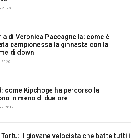
o 2020
ria di Veronica Paccagnella: come è
ata campionessa la ginnasta con la
me di down
 2020
: come Kipchoge ha percorso la
na in meno di due ore
re 2019
 Tortu: il giovane velocista che batte tutti i