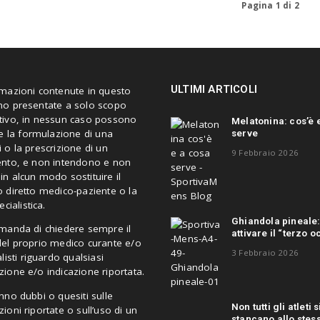
Pagina 1 di 2
ULTIMI ARTICOLI
rmazioni contenute in questo
no presentate a solo scopo
tivo, in nessun caso possono
Melatonina: cos’è 
serve
re la formulazione di una
 o la prescrizione di un
9 Febbraio 2026
ento, e non intendono e non
n alcun modo sostituire il
 diretto medico-paziente o la
ecialistica.
Ghiandola pineale
omanda di chiedere sempre il
attivare il “terzo o
del proprio medico curante e/o
3 Febbraio 2026
alisti riguardo qualsiasi
ione e/o indicazione riportata.
nno dubbi o quesiti sulle
Non tutti gli atleti s
ioni riportate o sull’uso di un
stancano allo stes