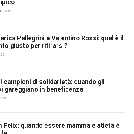
mpico
re 2021
rica Pellegrini a Valentino Rossi: qual è il
o giusto per ritirarsi?
2021
di campioni di solidarietà: quando gli
vi gareggiano in beneficenza
2020
n Felix: quando essere mamma e atleta è
ile