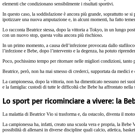
elementi che condizionano sensibilmente i risultati sportivi.
In questo caso, la soddisfazione è ancora più grande, soprattutto se si 
ipotizzare una nuova amputazione e, in alcuni momenti, ha fatto temere 
Lo racconta Beatrice stessa, dopo la vittoria a Tokyo, in un lungo post
con un nuovo stop, questa volta ancora più rischioso.
In un primo momento, a causa dell’infezione provocata dallo stafilococ
l’infezione e Bebe, dopo l’intervento e la degenza, ha potuto riprender
Poco, pochissimo tempo per ritornare nelle migliori condizioni, tanto p
Beatrice, però, non ha mai smesso di crederci, supportata da medici e da
La campionessa, dopo la vittoria, non ha dimenticato nessuno nei suoi ri
e la famiglia: custodi di tutte le difficoltà che Bebe ha affrontato nella
Lo sport per ricominciare a vivere: la B
La malattia di Beatrice Vio si trasforma e, da ostacolo, diventa il motore
La campionessa ha, infatti, creato una scuola vera e propria, la Bebe V
possibilità di allenarsi in diverse discipline quali calcio, atletica, bask