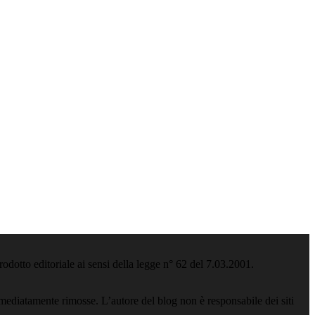
odotto editoriale ai sensi della legge n° 62 del 7.03.2001.
ediatamente rimosse. L’autore del blog non è responsabile dei siti