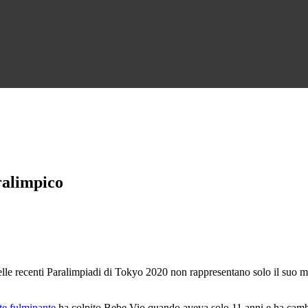
ralimpico
elle recenti Paralimpiadi di Tokyo 2020 non rappresentano solo il suo mo
te fulminante
ha colpito Bebe Vio quando aveva solo 11 anni e ha cambiat