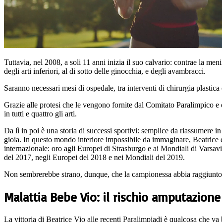
Tuttavia, nel 2008, a soli 11 anni inizia il suo calvario: contrae la m
degli arti inferiori, al di sotto delle ginocchia, e degli avambracci.
Saranno necessari mesi di ospedale, tra interventi di chirurgia plastica
Grazie alle protesi che le vengono fornite dal Comitato Paralimpico e d
in tutti e quattro gli arti.
Da lì in poi è una storia di successi sportivi: semplice da riassumere in
gioia. In questo mondo interiore impossibile da immaginare, Beatrice col
internazionale: oro agli Europei di Strasburgo e ai Mondiali di Varsa
del 2017, negli Europei del 2018 e nei Mondiali del 2019.
Non sembrerebbe strano, dunque, che la campionessa abbia raggiunto la 
Malattia Bebe Vio: il rischio amputazione
La vittoria di Beatrice Vio alle recenti Paralimpiadi è qualcosa che v