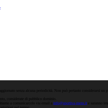
e
aggiornato senza alcuna periodicità. Non può pertanto considerarsi un pr
anto, considerate di pubblico dominio.
nvitiamo a comunicarcelo via email a
info@sportiva-mens.it
e saranno imm
variazioni nel tempo.