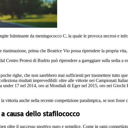
eningite fulminante da meningococco C, la quale le provoca necrosi e infez
 e rianimazione, prima che Beatrice Vio possa riprendere la propria vita,
al Centro Protesi di Budrio può riprendere a gareggiare sulla sedia a ro
 poche righe, che non sarebbero mai sufficienti per trasmettere tutto quel
leziona risultati imprevedibili: oltre alle vittorie nei Campionati Italia
via under 17 nel 2014, oro ai Mondiali di Eger nel 2015, oro nei Giochi
vittoria anche nella recente competizione paralimpica, se non fosse che
 a causa dello stafilococco
a ben oltre il successo sportivo puro e semplice. Come in ogni competizio