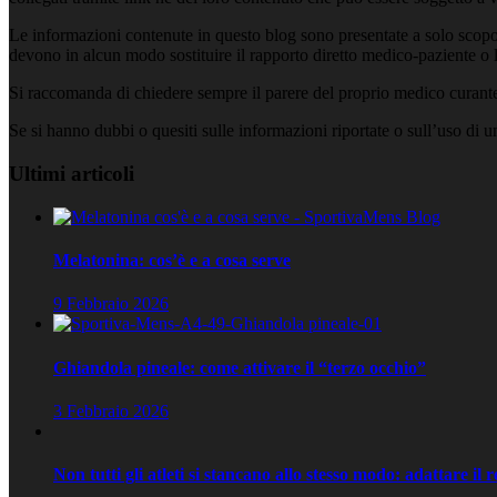
Le informazioni contenute in questo blog sono presentate a solo scopo
devono in alcun modo sostituire il rapporto diretto medico-paziente o la
Si raccomanda di chiedere sempre il parere del proprio medico curante e
Se si hanno dubbi o quesiti sulle informazioni riportate o sull’uso di 
Ultimi articoli
Melatonina: cos’è e a cosa serve
9 Febbraio 2026
Ghiandola pineale: come attivare il “terzo occhio”
3 Febbraio 2026
Non tutti gli atleti si stancano allo stesso modo: adattare il 