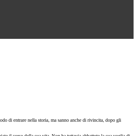
do di entrare nella storia, ma sanno anche di rivincita, dopo gli
o il corso della sua vita. Non ha tuttavia abbattuto la sua voglia di