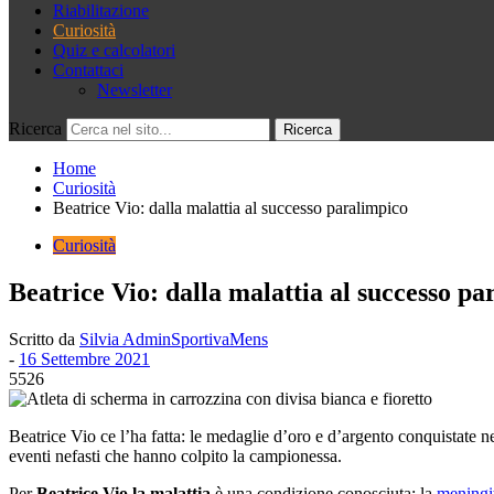
Riabilitazione
Curiosità
Quiz e calcolatori
Contattaci
Newsletter
Ricerca
Home
Curiosità
Beatrice Vio: dalla malattia al successo paralimpico
Curiosità
Beatrice Vio: dalla malattia al successo pa
Scritto da
Silvia AdminSportivaMens
-
16 Settembre 2021
5526
Beatrice Vio ce l’ha fatta: le medaglie d’oro e d’argento conquistate n
eventi nefasti che hanno colpito la campionessa.
Per
Beatrice Vio la malattia
è una condizione conosciuta: la
meningi