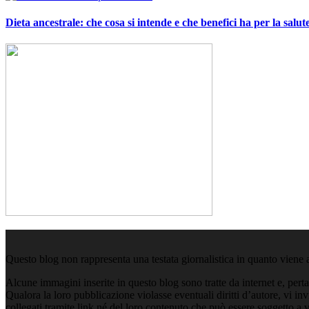
Dieta ancestrale: che cosa si intende e che benefici ha per la salut
Questo blog non rappresenta una testata giornalistica in quanto viene 
Alcune immagini inserite in questo blog sono tratte da internet e, pert
Qualora la loro pubblicazione violasse eventuali diritti d’autore, vi i
collegati tramite link né del loro contenuto che può essere soggetto a 