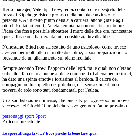
Il suo manager, Valentijn Trow, ha raccontato che il segreto della
forza di Kipchoge risiede proprio nella mutata convinzione
personale. A un certo punto della sua carriera, anche grazie agli
ottimi risultati ottenuti, l’atleta keniota ha cominciato a maturare
l’idea che fosse possibile abbattere il muro delle due ore, nonostante
questa fosse una barriera da tutti considerata invalicabile.
Nonostante Eliud non sia seguito da uno psicologo, come invece
avviene per molti atleti in molte discipline, la sua preparazione non
prescinde da un allenamento sul piano mentale.
Sempre secondo Trow, l’apporto delle lepri, tra le quali non c’erano
solo atleti famosi ma anche amici e compagni di allenamento storici,
ha dato una spinta emotiva fortissima al keniota. Il calore dei
compagni, unito a quello del pubblico, e la sensazione di non
trovarsi da solo sono stati fondamentali per l’atleta.
Una soddisfazione immensa, che lancia Kipchoge verso un nuovo
successo nei Giochi Olimpici che si svolgeranno l’anno prossimo.
personaggi sport
Sport
Articolo precedente
Lo sport allunga la vita? Ecco perché fa bene fare sport