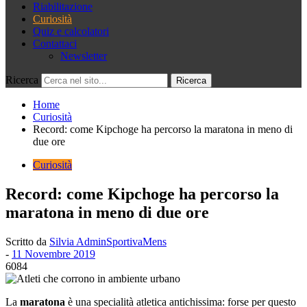
Riabilitazione
Curiosità
Quiz e calcolatori
Contattaci
Newsletter
Ricerca
Home
Curiosità
Record: come Kipchoge ha percorso la maratona in meno di
due ore
Curiosità
Record: come Kipchoge ha percorso la
maratona in meno di due ore
Scritto da
Silvia AdminSportivaMens
-
11 Novembre 2019
6084
La
maratona
è una specialità atletica antichissima: forse per questo