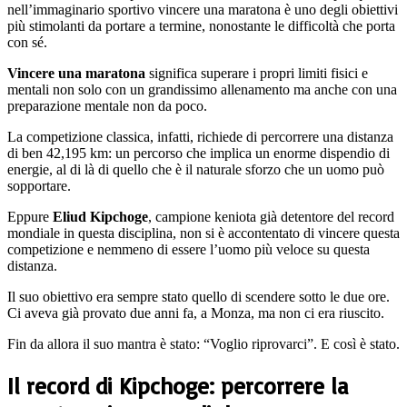
nell’immaginario sportivo vincere una maratona è uno degli obiettivi
più stimolanti da portare a termine, nonostante le difficoltà che porta
con sé.
Vincere una maratona
significa superare i propri limiti fisici e
mentali non solo con un grandissimo allenamento ma anche con una
preparazione mentale non da poco.
La competizione classica, infatti, richiede di percorrere una distanza
di ben 42,195 km: un percorso che implica un enorme dispendio di
energie, al di là di quello che è il naturale sforzo che un uomo può
sopportare.
Eppure
Eliud Kipchoge
, campione keniota già detentore del record
mondiale in questa disciplina, non si è accontentato di vincere questa
competizione e nemmeno di essere l’uomo più veloce su questa
distanza.
Il suo obiettivo era sempre stato quello di scendere sotto le due ore.
Ci aveva già provato due anni fa, a Monza, ma non ci era riuscito.
Fin da allora il suo mantra è stato: “Voglio riprovarci”. E così è stato.
Il record di Kipchoge: percorrere la