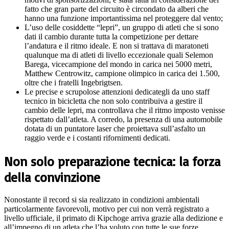
fatto che gran parte del circuito è circondato da alberi che
hanno una funzione importantissima nel proteggere dal vento;
L’uso delle cosiddette “lepri”, un gruppo di atleti che si sono
dati il cambio durante tutta la competizione per dettare
l’andatura e il ritmo ideale. E non si trattava di maratoneti
qualunque ma di atleti di livello eccezionale quali Selemon
Barega, vicecampione del mondo in carica nei 5000 metri,
Matthew Centrowitz, campione olimpico in carica dei 1.500,
oltre che i fratelli Ingebrigtsen.
Le precise e scrupolose attenzioni dedicategli da uno staff
tecnico in bicicletta che non solo contribuiva a gestire il
cambio delle lepri, ma controllava che il ritmo imposto venisse
rispettato dall’atleta. A corredo, la presenza di una automobile
dotata di un puntatore laser che proiettava sull’asfalto un
raggio verde e i costanti rifornimenti dedicati.
Non solo preparazione tecnica: la forza
della convinzione
Nonostante il record si sia realizzato in condizioni ambientali
particolarmente favorevoli, motivo per cui non verrà registrato a
livello ufficiale, il primato di Kipchoge arriva grazie alla dedizione e
all’impegno di un atleta che l’ha voluto con tutte le sue forze.