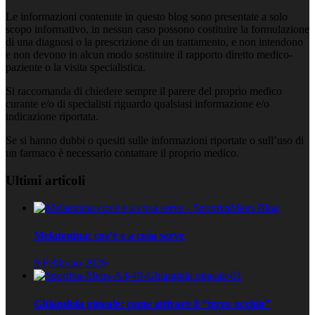
Le informazioni contenute in questo blog sono presentate a solo
scopo informativo, in nessun caso possono costituire la formulazione
di una diagnosi o la prescrizione di un trattamento, e non intendono
e non devono in alcun modo sostituire il rapporto diretto medico-
paziente o la visita specialistica.
Si raccomanda di chiedere sempre il parere del proprio medico
curante e/o di specialisti riguardo qualsiasi informazione e/o
indicazione riportata.
Se si hanno dubbi o quesiti sulle informazioni riportate o sull’uso di
un farmaco è necessario contattare il proprio medico.
Ultimi articoli
Melatonina: cos’è e a cosa serve
9 Febbraio 2026
Ghiandola pineale: come attivare il “terzo occhio”