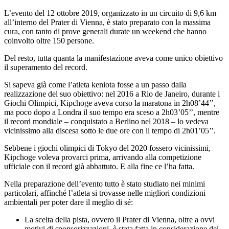
L’evento del 12 ottobre 2019, organizzato in un circuito di 9,6 km
all’interno del Prater di Vienna, è stato preparato con la massima
cura, con tanto di prove generali durate un weekend che hanno
coinvolto oltre 150 persone.
Del resto, tutta quanta la manifestazione aveva come unico obiettivo
il superamento del record.
Si sapeva già come l’atleta keniota fosse a un passo dalla
realizzazione del suo obiettivo: nel 2016 a Rio de Janeiro, durante i
Giochi Olimpici, Kipchoge aveva corso la maratona in 2h08’44’’,
ma poco dopo a Londra il suo tempo era sceso a 2h03’05’’, mentre
il record mondiale – conquistato a Berlino nel 2018 – lo vedeva
vicinissimo alla discesa sotto le due ore con il tempo di 2h01’05’’.
Sebbene i giochi olimpici di Tokyo del 2020 fossero vicinissimi,
Kipchoge voleva provarci prima, arrivando alla competizione
ufficiale con il record già abbattuto. E alla fine ce l’ha fatta.
Nella preparazione dell’evento tutto è stato studiato nei minimi
particolari, affinché l’atleta si trovasse nelle migliori condizioni
ambientali per poter dare il meglio di sé:
La scelta della pista, ovvero il Prater di Vienna, oltre a ovvi
motivi di sponsorizzazioni, è stata fatta in considerazione del