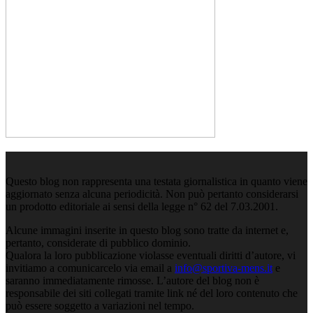
Questo blog non rappresenta una testata giornalistica in quanto viene
aggiornato senza alcuna periodicità. Non può pertanto considerarsi
un prodotto editoriale ai sensi della legge n° 62 del 7.03.2001.
Alcune immagini inserite in questo blog sono tratte da internet e,
pertanto, considerate di pubblico dominio.
Qualora la loro pubblicazione violasse eventuali diritti d’autore, vi
invitiamo a comunicarcelo via email a
info@sportiva-mens.it
e
saranno immediatamente rimosse. L’autore del blog non è
responsabile dei siti collegati tramite link né del loro contenuto che
può essere soggetto a variazioni nel tempo.