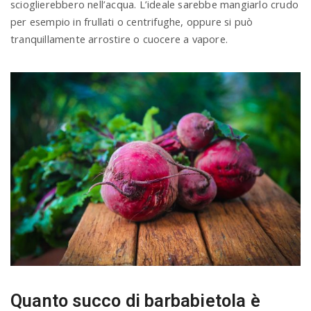
scioglierebbero nell’acqua. L’ideale sarebbe mangiarlo crudo
per esempio in frullati o centrifughe, oppure si può
tranquillamente arrostire o cuocere a vapore.
Quanto succo di barbabietola è