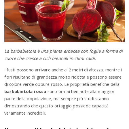
a
v
i
La barbabietola è una pianta erbacea con foglie a forma di
cuore che cresce a cicli biennali in climi caldi.
g
I fusti possono arrivare anche ai 2 metri di altezza, mentre i
a
fiori risultano di grandezza molto ridotta e possono essere
di colore verde oppure rosso. Le proprietà benefiche della
barbabietola rossa
sono ormai ben note alla maggior
t
parte della popolazione, ma sempre più studi stanno
dimostrando che questo ortaggio possiede capacità
i
veramente incredibili.
o