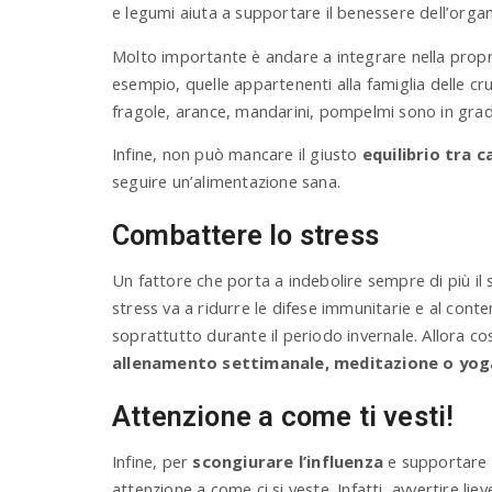
e legumi aiuta a supportare il benessere dell’organ
Molto importante è andare a integrare nella prop
esempio, quelle appartenenti alla famiglia delle cru
fragole, arance, mandarini, pompelmi sono in grado
Infine, non può mancare il giusto
equilibrio tra c
seguire un’alimentazione sana.
Combattere lo stress
Un fattore che porta a indebolire sempre di più il 
stress va a ridurre le difese immunitarie e al conte
soprattutto durante il periodo invernale. Allora cosa
allenamento settimanale, meditazione o yog
Attenzione a come ti vesti!
Infine, per
scongiurare l’influenza
e supportare 
attenzione a come ci si veste. Infatti, avvertire l