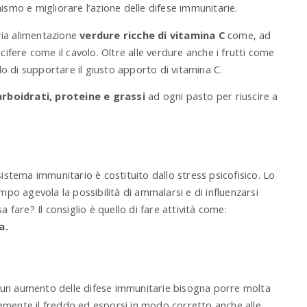
ismo e migliorare l’azione delle difese immunitarie.
ria alimentazione
verdure ricche di vitamina C
come, ad
cifere come il cavolo. Oltre alle verdure anche i frutti come
 di supportare il giusto apporto di vitamina C.
arboidrati, proteine e grassi
ad ogni pasto per riuscire a
sistema immunitario è costituito dallo stress psicofisico. Lo
mpo agevola la possibilità di ammalarsi e di influenzarsi
 fare? Il consiglio è quello di fare attività come:
a.
un aumento delle difese immunitarie bisogna porre molta
ievemente il freddo ed esporsi in modo corretto anche alle