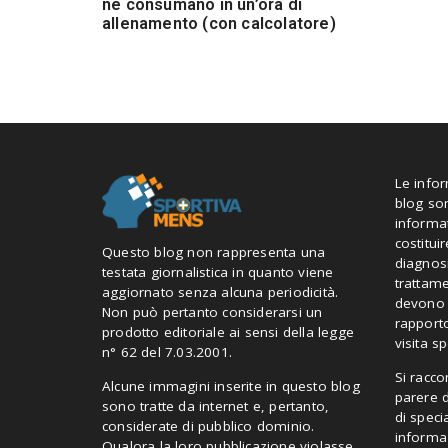
ne consumano in un’ora di
allenamento (con calcolatore)
Le info
blog so
informa
costitui
Questo blog non rappresenta una
diagnosi
testata giornalistica in quanto viene
trattam
aggiornato senza alcuna periodicità.
devono i
Non può pertanto considerarsi un
rapporto
prodotto editoriale ai sensi della legge
visita sp
n° 62 del 7.03.2001.
Si racc
Alcune immagini inserite in questo blog
parere 
sono tratte da internet e, pertanto,
di speci
considerate di pubblico dominio.
informaz
Qualora la loro pubblicazione violasse