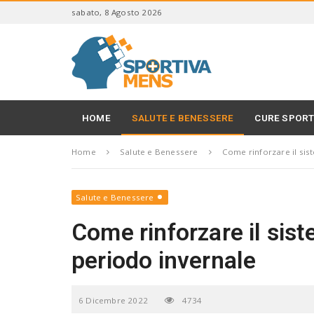
S
sabato, 8 Agosto 2026
k
i
S
p
p
t
o
o
r
m
t
a
i
HOME
SALUTE E BENESSERE
CURE SPORT
i
v
n
a
c
Home
Salute e Benessere
Come rinforzare il sis
M
o
e
n
n
t
s
Salute e Benessere
e
n
Come rinforzare il sis
t
periodo invernale
6 Dicembre 2022
4734