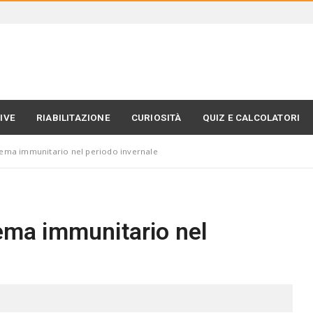
IVE
RIABILITAZIONE
CURIOSITÀ
QUIZ E CALCOLATORI
tema immunitario nel periodo invernale
tema immunitario nel