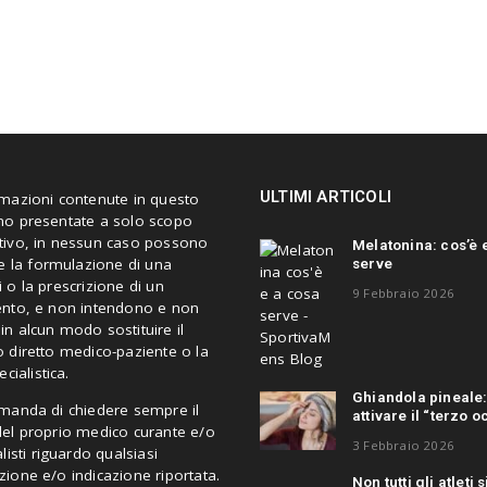
ULTIMI ARTICOLI
rmazioni contenute in questo
no presentate a solo scopo
tivo, in nessun caso possono
Melatonina: cos’è 
serve
re la formulazione di una
 o la prescrizione di un
9 Febbraio 2026
ento, e non intendono e non
n alcun modo sostituire il
 diretto medico-paziente o la
ecialistica.
Ghiandola pineale
omanda di chiedere sempre il
attivare il “terzo o
del proprio medico curante e/o
3 Febbraio 2026
alisti riguardo qualsiasi
ione e/o indicazione riportata.
Non tutti gli atleti s