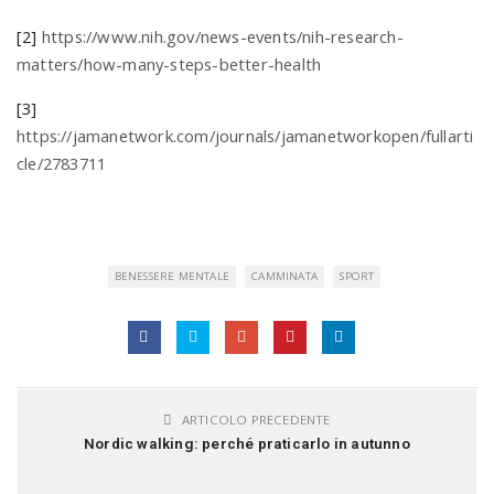
[2]
https://www.nih.gov/news-events/nih-research-
matters/how-many-steps-better-health
[3]
https://jamanetwork.com/journals/jamanetworkopen/fullarti
cle/2783711
BENESSERE MENTALE
CAMMINATA
SPORT
ARTICOLO PRECEDENTE
Nordic walking: perché praticarlo in autunno