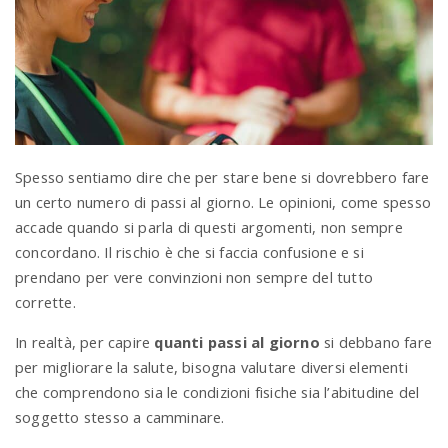
a
v
i
Spesso sentiamo dire che per stare bene si dovrebbero fare
un certo numero di passi al giorno. Le opinioni, come spesso
g
accade quando si parla di questi argomenti, non sempre
concordano. Il rischio è che si faccia confusione e si
a
prendano per vere convinzioni non sempre del tutto
corrette.
t
In realtà, per capire
quanti passi al giorno
si debbano fare
per migliorare la salute, bisogna valutare diversi elementi
i
che comprendono sia le condizioni fisiche sia l’abitudine del
soggetto stesso a camminare.
o