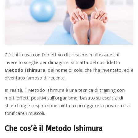
a
v
i
C’è chi lo usa con l’obiettivo di crescere in altezza e chi
invece lo sceglie per dimagrire: si tratta del cosiddetto
g
Metodo Ishimura
, dal nome di colei che l’ha inventato, ed è
diventato famoso di recente.
a
In realtà, il Metodo Ishimura è una tecnica di training con
molti effetti positivi sull’organismo: basato su esercizi di
t
stretching e respirazione. aiuta a correggere la postura e a
tonificare i muscoli.
i
Che cos’è il Metodo Ishimura
o