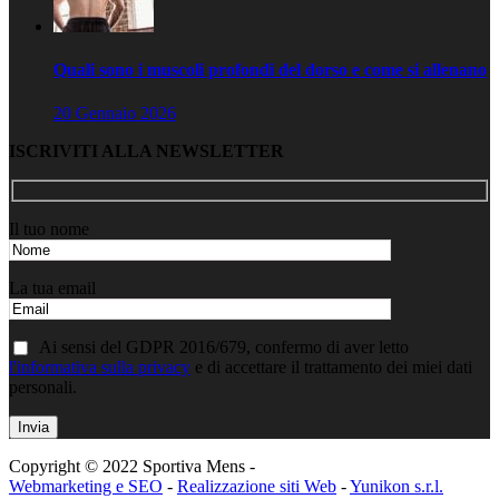
Quali sono i muscoli profondi del dorso e come si allenano
20 Gennaio 2026
ISCRIVITI ALLA NEWSLETTER
Il tuo nome
La tua email
Ai sensi del GDPR 2016/679, confermo di aver letto
l'informativa sulla privacy
e di accettare il trattamento dei miei dati
personali.
Copyright © 2022 Sportiva Mens -
Webmarketing e SEO
-
Realizzazione siti Web
-
Yunikon s.r.l.