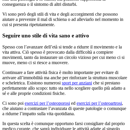
conseguenza o il sintomo di altri disturbi.
Vi sono però degli stili di vita e degli accorgimenti che possono
aiutare a prevenire il mal di schiena o ad alleviarlo nel momento in
cui si presenta ripetutamente.
Seguire uno stile di vita sano e attivo
Spesso con l’avanzare dell’età si tende a ridurre il movimento e la
vita attiva. Ciò spesso è provocato dalla difficoltà a compiere
movimenti, tanto da instaurare un circolo vizioso per cui meno ci si
muove, meno ci si riesce a muovere.
Continuare a fare attività fisica è molto importante per evitare di
arrivare all’immobilità ma anche per rinforzare la struttura muscolare
e scheletrica. Esistono numerosi
sport per anziani
che si prestano
perfettamente allo scopo: tutto sta nello scegliere quello più adatto a
sé e alle proprie condizioni fisiche.
Ci sono poi
esercizi per l’osteoporosi
ed
esercizi per l’osteoartrosi
,
che aiutano a contrastare l’avanzata di queste patologie o comunque
a ridurne l’impatto sulla vita quotidiana.
In questa scelta è comunque opportuno farsi consigliare dal proprio
medico curante, che saprà individuare le attività adatte al singolo