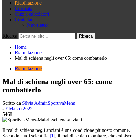
Riabilitazione
Curiosità
Quiz e calcolatori
Contattaci
Newsletter
Ricerca
Home
Riabilitazione
Mal di schiena negli over 65: come combatterlo
Riabilitazione
Mal di schiena negli over 65: come
combatterlo
Scritto da
Silvia AdminSportivaMens
-
7 Marzo 2022
5468
Il mal di schiena negli anziani è una condizione piuttosto comune.
Secondo studi scientifici
[1]
, il mal di schiena lombare, che colpisce