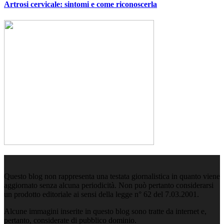
Artrosi cervicale: sintomi e come riconoscerla
Questo blog non rappresenta una testata giornalistica in quanto viene
aggiornato senza alcuna periodicità. Non può pertanto considerarsi
un prodotto editoriale ai sensi della legge n° 62 del 7.03.2001.
Alcune immagini inserite in questo blog sono tratte da internet e,
pertanto, considerate di pubblico dominio.