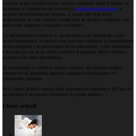
Qualora la loro pubblicazione violasse eventuali diritti d’autore, vi
invitiamo a comunicarcelo via email a
info@sportiva-mens.it
e
saranno immediatamente rimosse. L’autore del blog non è
responsabile dei siti collegati tramite link né del loro contenuto che
può essere soggetto a variazioni nel tempo.
Le informazioni contenute in questo blog sono presentate a solo
scopo informativo, in nessun caso possono costituire la formulazione
di una diagnosi o la prescrizione di un trattamento, e non intendono
e non devono in alcun modo sostituire il rapporto diretto medico-
paziente o la visita specialistica.
Si raccomanda di chiedere sempre il parere del proprio medico
curante e/o di specialisti riguardo qualsiasi informazione e/o
indicazione riportata.
Se si hanno dubbi o quesiti sulle informazioni riportate o sull’uso di
un farmaco è necessario contattare il proprio medico.
Ultimi articoli