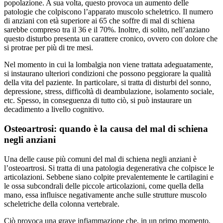
popolazione. A sua volta, questo provoca un aumento delle
patologie che colpiscono l’apparato muscolo scheletrico. Il numero
di anziani con età superiore ai 65 che soffre di mal di schiena
sarebbe compreso tra il 36 e il 70%. Inoltre, di solito, nell’anziano
questo disturbo presenta un carattere cronico, ovvero con dolore che
si protrae per più di tre mesi.
Nel momento in cui la lombalgia non viene trattata adeguatamente,
si instaurano ulteriori condizioni che possono peggiorare la qualità
della vita del paziente. In particolare, si tratta di disturbi del sonno,
depressione, stress, difficoltà di deambulazione, isolamento sociale,
etc. Spesso, in conseguenza di tutto ciò, si può instaurare un
decadimento a livello cognitivo.
Osteoartrosi: quando è la causa del mal di schiena
negli anziani
Una delle cause più comuni del mal di schiena negli anziani è
l’osteoartrosi. Si tratta di una patologia degenerativa che colpisce le
articolazioni. Sebbene siano colpite prevalentemente le cartilagini e
le ossa subcondrali delle piccole articolazioni, come quella della
mano, essa influisce negativamente anche sulle strutture muscolo
scheletriche della colonna vertebrale.
Ciò provoca una grave infiammazione che, in un primo momento,