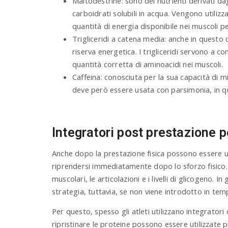
Maltodestrine: sono dei nutrienti derivati da
carboidrati solubili in acqua. Vengono utiliz
quantità di energia disponibile nei muscoli p
Trigliceridi a catena media: anche in questo 
riserva energetica. I trigliceridi servono a 
quantità corretta di aminoacidi nei muscoli.
Caffeina: conosciuta per la sua capacità di m
deve però essere usata con parsimonia, in qua
Integratori post prestazione pe
Anche dopo la prestazione fisica possono essere uti
riprendersi immediatamente dopo lo sforzo fisico. Es
muscolari, le articolazioni e i livelli di glicogeno.
strategia, tuttavia, se non viene introdotto in temp
Per questo, spesso gli atleti utilizzano integrator
ripristinare le proteine possono essere utilizzate pr