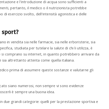
ntazione e l’introduzione di acqua sono sufficienti a
enti, pertanto, il medico o il nutrizionista potrebbe
po di esercizio svolto, dell’intensità agonistica e delle
o sport?
no in vendita sia nelle farmacie, sia nelle erboristerie, sia
cifica, studiata per tutelare la salute di chi li utilizza, è
e si comprano su internet, in quanto potrebbero arrivare da
e sia altrettanto attenta come quella italiana.
edico prima di assumere queste sostanze e valutarne gli
ercato siano numerosi, non sempre vi sono evidenze
onoscerli è sempre una buona idea.
in due grandi categorie: quelli per la prestazione sportiva e