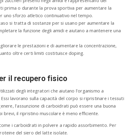
gli zuccheri presenti negli amidi e rappresentano dei
zati prima o durante la prova sportiva per aumentare la
er uno sforzo atletico continuativo nel tempo.
caso si tratta di sostanze per si usano per aumentare la
completare la funzione degli amidi e aiutano a mantenere una
igliorare le prestazioni e di aumentare la concentrazione,
nto oltre certi limiti costituisce doping.
r il recupero fisico
lizzati degli integratori che aiutano l’organismo a
si lavorano sulla capacità del corpo si ripristinare i tessuti
 In genere, l’assunzione di carboidrati può essere una buona
i brevi, il ripristino muscolare è meno efficiente.
i come i carboidrati in polvere a rapido assorbimento. Per
oteine del siero del latte isolate.