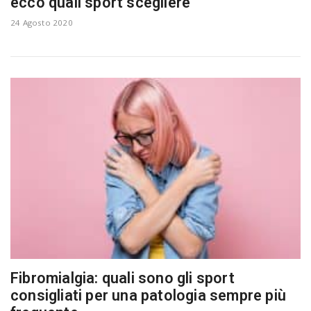
ecco quali sport scegliere
a
24 Agosto 2020
v
i
g
a
t
i
Fibromialgia: quali sono gli sport
consigliati per una patologia sempre più
o