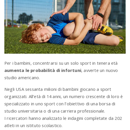
a
v
i
g
Per i bambini, concentrarsi su un solo sport in tenera età
aumenta le probabilità di infortuni
, avverte un nuovo
a
studio americano.
Negli USA sessanta milioni di bambini giocano a sport
t
organizzati. All’età di 14 anni, un numero crescente di loro è
specializzato in uno sport con l’obiettivo di una borsa di
studio universitaria o di una carriera professionale.
i
I ricercatori hanno analizzato le indagini completate da 202
atleti in un istituto scolastico.
o