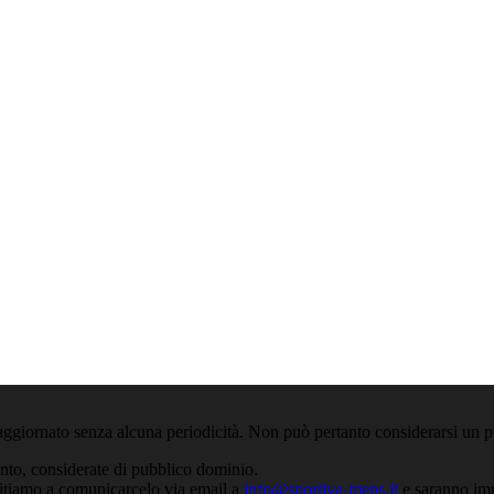
aggiornato senza alcuna periodicità. Non può pertanto considerarsi un pr
anto, considerate di pubblico dominio.
nvitiamo a comunicarcelo via email a
info@sportiva-mens.it
e saranno imm