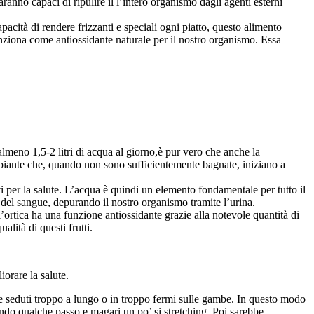
anno capaci di ripulire il l’intero organismo dagli agenti esterni
acità di rendere frizzanti e speciali ogni piatto, questo alimento
unziona come antiossidante naturale per il nostro organismo. Essa
almeno 1,5-2 litri di acqua al giorno,è pur vero che anche la
 piante che, quando non sono sufficientemente bagnate, iniziano a
i per la salute. L’acqua è quindi un elemento fondamentale per tutto il
 del sangue, depurando il nostro organismo tramite l’urina.
’ortica ha una funzione antiossidante grazie alla notevole quantità di
alità di questi frutti.
orare la salute.
 stare seduti troppo a lungo o in troppo fermi sulle gambe. In questo modo
acendo qualche passo e magari un po’ si stretching. Poi sarebbe