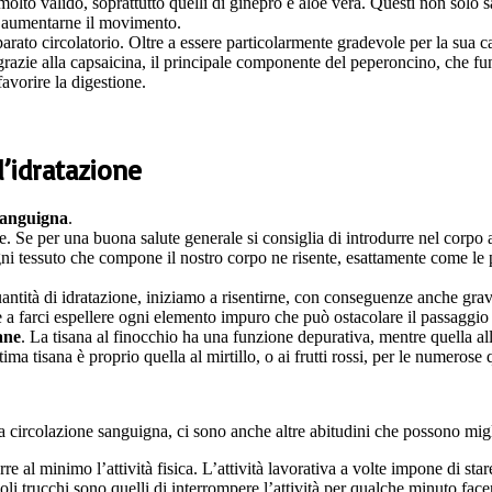
lto valido, soprattutto quelli di ginepro e aloe vera. Questi non solo sar
e aumentarne il movimento.
rato circolatorio. Oltre a essere particolarmente gradevole per la sua cap
ò grazie alla capsaicina, il principale componente del peperoncino, che f
 favorire la digestione.
l’idratazione
sanguigna
.
re. Se per una buona salute generale si consiglia di introdurre nel corpo 
gni tessuto che compone il nostro corpo ne risente, esattamente come le
antità di idratazione, iniziamo a risentirne, con conseguenze anche grav
ce a farci espellere ogni elemento impuro che può ostacolare il passaggio
ane
. La tisana al finocchio ha una funzione depurativa, mentre quella all
 tisana è proprio quella al mirtillo, o ai frutti rossi, per le numerose qu
 circolazione sanguigna, ci sono anche altre abitudini che possono migli
idurre al minimo l’attività fisica. L’attività lavorativa a volte impone di
ccoli trucchi sono quelli di interrompere l’attività per qualche minuto f