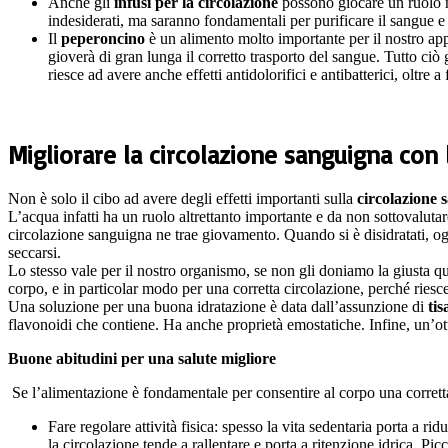
Anche gli
infusi per la circolazione
possono giocare un ruolo mo
indesiderati, ma saranno fondamentali per purificare il sangue 
Il
peperoncino
è un alimento molto importante per il nostro appa
gioverà di gran lunga il corretto trasporto del sangue. Tutto ci
riesce ad avere anche effetti antidolorifici e antibatterici, oltre a
Migliorare la circolazione sanguigna con 
Non è solo il cibo ad avere degli effetti importanti sulla
circolazione 
L’acqua infatti ha un ruolo altrettanto importante e da non sottovaluta
circolazione sanguigna ne trae giovamento. Quando si è disidratati, o
seccarsi.
Lo stesso vale per il nostro organismo, se non gli doniamo la giusta qu
corpo, e in particolar modo per una corretta circolazione, perché ries
Una soluzione per una buona idratazione è data dall’assunzione di
tis
flavonoidi che contiene. Ha anche proprietà emostatiche. Infine, un’ottima
Buone abitudini per una salute migliore
Se l’alimentazione è fondamentale per consentire al corpo una corretta
Fare regolare attività fisica: spesso la vita sedentaria porta a r
la circolazione tende a rallentare e porta a ritenzione idrica. Pi