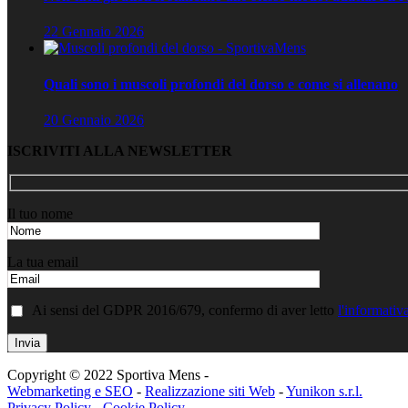
22 Gennaio 2026
Quali sono i muscoli profondi del dorso e come si allenano
20 Gennaio 2026
ISCRIVITI ALLA NEWSLETTER
Il tuo nome
La tua email
Ai sensi del GDPR 2016/679, confermo di aver letto
l'informativ
Copyright © 2022 Sportiva Mens -
Webmarketing e SEO
-
Realizzazione siti Web
-
Yunikon s.r.l.
Privacy Policy
-
Cookie Policy