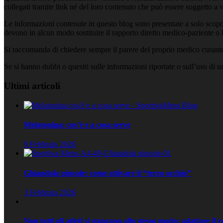
collegati tramite link né del loro contenuto che può essere soggetto a 
Le informazioni contenute in questo blog sono presentate a solo scopo
devono in alcun modo sostituire il rapporto diretto medico-paziente o la
Si raccomanda di chiedere sempre il parere del proprio medico curante e
Se si hanno dubbi o quesiti sulle informazioni riportate o sull’uso di 
Ultimi articoli
Melatonina: cos’è e a cosa serve
9 Febbraio 2026
Ghiandola pineale: come attivare il “terzo occhio”
3 Febbraio 2026
Non tutti gli atleti si stancano allo stesso modo: adattare il 