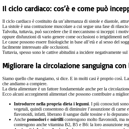
Il ciclo cardiaco: cos’è e come può incep
Il ciclo cardiaco è costituito da un’alternanza di sistole e diastole, att
La sistole è una contrazione muscolare a cui segue una fase di rilascio 
Talvolta, tuttavia, può succedere che il meccanismo si inceppi: i moti
oppure disfunzioni di vario genere come occlusioni o irrigidimenti nell
Le cause possono essere fisiologiche in base all’età e al sesso del sogg
facilmente interessato alle occlusioni.
Tuttavia, spesso sono le cattive abitudini a incidere negativamente su
Migliorare la circolazione sanguigna con 
Siamo quello che mangiamo, si dice. E in molti casi è proprio così. La n
che andiamo a compiere.
La dieta alimentare è un fattore fondamentale anche per la circolazion
Ecco alcuni accorgimenti alimentari che possono contribuire a miglior
Introdurre nella propria dieta i legumi
. I più conosciuti sono
vegetali, quindi consentono di diminuire l’assunzione di carne e
flavonoidi, infatti, liberano il sangue dalle tossine e lo depurano
Anche
pomodori
e
mirtilli
contengono molto flavonoidi, ma non
contengono anche vitamina B2, B5 e B6: la loro assunzione regola