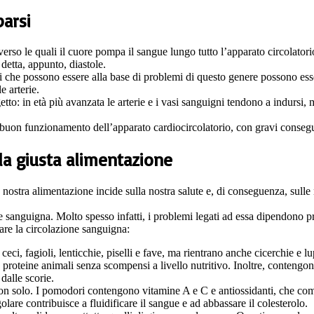
parsi
raverso le quali il cuore pompa il sangue lungo tutto l’apparato circolatori
detta, appunto, diastole.
vi che possono essere alla base di problemi di questo genere possono es
e arterie.
etto: in età più avanzata le arterie e i vasi sanguigni tendono a indursi,
l buon funzionamento dell’apparato cardiocircolatorio, con gravi consegu
la giusta alimentazione
ostra alimentazione incide sulla nostra salute e, di conseguenza, sulle n
e sanguigna. Molto spesso infatti, i problemi legati ad essa dipendono p
are la circolazione sanguigna:
 ceci, fagioli, lenticchie, piselli e fave, ma rientrano anche cicerchie e
 proteine animali senza scompensi a livello nutritivo. Inoltre, conteng
 dalle scorie.
 solo. I pomodori contengono vitamine A e C e antiossidanti, che combi
re contribuisce a fluidificare il sangue e ad abbassare il colesterolo.