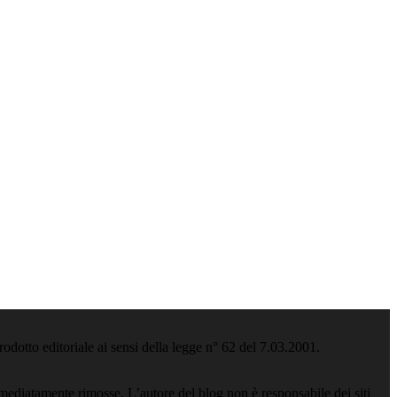
odotto editoriale ai sensi della legge n° 62 del 7.03.2001.
ediatamente rimosse. L’autore del blog non è responsabile dei siti