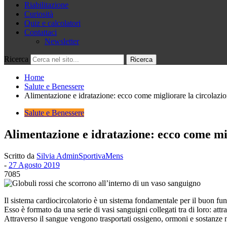
Riabilitazione
Curiosità
Quiz e calcolatori
Contattaci
Newsletter
Ricerca
Home
Salute e Benessere
Alimentazione e idratazione: ecco come migliorare la circolazi
Salute e Benessere
Alimentazione e idratazione: ecco come mi
Scritto da
Silvia AdminSportivaMens
-
27 Agosto 2019
7085
Il sistema cardiocircolatorio è un sistema fondamentale per il buon fun
Esso è formato da una serie di vasi sanguigni collegati tra di loro: attr
Attraverso il sangue vengono trasportati ossigeno, ormoni e sostanze nu