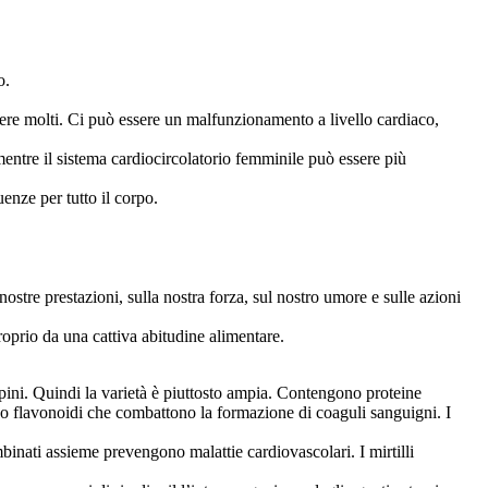
o.
sere molti. Ci può essere un malfunzionamento a livello cardiaco,
 mentre il sistema cardiocircolatorio femminile può essere più
enze per tutto il corpo.
ostre prestazioni, sulla nostra forza, sul nostro umore e sulle azioni
roprio da una cattiva abitudine alimentare.
 lupini. Quindi la varietà è piuttosto ampia. Contengono proteine
ono flavonoidi che combattono la formazione di coaguli sanguigni. I
nati assieme prevengono malattie cardiovascolari. I mirtilli