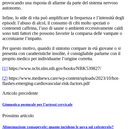
provocando una risposta di allarme da parte del sistema nervoso
autonomo.
Infine, lo stile di vita può amplificare la frequenza e l’intensità degli
episodi: l’abuso di alcol, il consumo di cibi molto speziati o
contenenti caffeina, l’uso di saune o ambienti eccessivamente caldi
sono tutti fattori che possono favorire la comparsa delle vampate o
accentuarne l’impatto.
Per questo motivo, quando il sintomo compare in età giovane o si
presenta con caratteristiche insolite, è consigliabile parlarne con il
proprio medico per individuarne l’origine corretta.
[1]
https://www.ncbi.nlm.nih.gov/books/NBK539827/
[2]
https://www.mednews.care/wp-content/uploads/2023/10/hot-
flashes-emerging-cardiovascular-risk-factors.pdf
Articolo precedente
Ginnastica posturale per l’artrosi cervicale
Prossimo articolo
Alimentazione consapevole: quanto incidono le uova sul colesterolo?