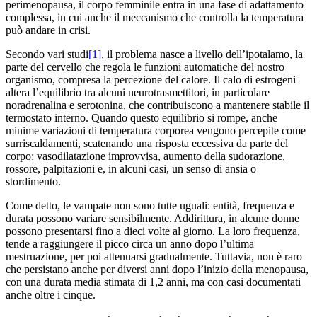
perimenopausa, il corpo femminile entra in una fase di adattamento
complessa, in cui anche il meccanismo che controlla la temperatura
può andare in crisi.
Secondo vari studi
[1]
, il problema nasce a livello dell’ipotalamo, la
parte del cervello che regola le funzioni automatiche del nostro
organismo, compresa la percezione del calore. Il calo di estrogeni
altera l’equilibrio tra alcuni neurotrasmettitori, in particolare
noradrenalina e serotonina, che contribuiscono a mantenere stabile il
termostato interno. Quando questo equilibrio si rompe, anche
minime variazioni di temperatura corporea vengono percepite come
surriscaldamenti, scatenando una risposta eccessiva da parte del
corpo: vasodilatazione improvvisa, aumento della sudorazione,
rossore, palpitazioni e, in alcuni casi, un senso di ansia o
stordimento.
Come detto, le vampate non sono tutte uguali: entità, frequenza e
durata possono variare sensibilmente. Addirittura, in alcune donne
possono presentarsi fino a dieci volte al giorno. La loro frequenza,
tende a raggiungere il picco circa un anno dopo l’ultima
mestruazione, per poi attenuarsi gradualmente. Tuttavia, non è raro
che persistano anche per diversi anni dopo l’inizio della menopausa,
con una durata media stimata di 1,2 anni, ma con casi documentati
anche oltre i cinque.