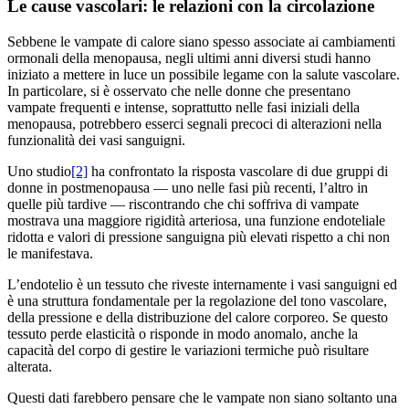
Le cause vascolari: le relazioni con la circolazione
Sebbene le vampate di calore siano spesso associate ai cambiamenti
ormonali della menopausa, negli ultimi anni diversi studi hanno
iniziato a mettere in luce un possibile legame con la salute vascolare.
In particolare, si è osservato che nelle donne che presentano
vampate frequenti e intense, soprattutto nelle fasi iniziali della
menopausa, potrebbero esserci segnali precoci di alterazioni nella
funzionalità dei vasi sanguigni.
Uno studio
[2]
ha confrontato la risposta vascolare di due gruppi di
donne in postmenopausa — uno nelle fasi più recenti, l’altro in
quelle più tardive — riscontrando che chi soffriva di vampate
mostrava una maggiore rigidità arteriosa, una funzione endoteliale
ridotta e valori di pressione sanguigna più elevati rispetto a chi non
le manifestava.
L’endotelio è un tessuto che riveste internamente i vasi sanguigni ed
è una struttura fondamentale per la regolazione del tono vascolare,
della pressione e della distribuzione del calore corporeo. Se questo
tessuto perde elasticità o risponde in modo anomalo, anche la
capacità del corpo di gestire le variazioni termiche può risultare
alterata.
Questi dati farebbero pensare che le vampate non siano soltanto una