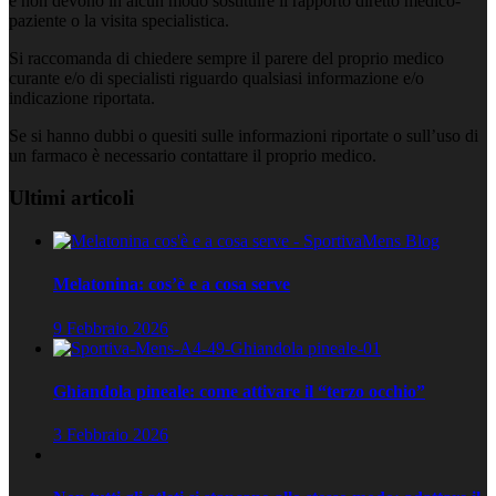
e non devono in alcun modo sostituire il rapporto diretto medico-
paziente o la visita specialistica.
Si raccomanda di chiedere sempre il parere del proprio medico
curante e/o di specialisti riguardo qualsiasi informazione e/o
indicazione riportata.
Se si hanno dubbi o quesiti sulle informazioni riportate o sull’uso di
un farmaco è necessario contattare il proprio medico.
Ultimi articoli
Melatonina: cos’è e a cosa serve
9 Febbraio 2026
Ghiandola pineale: come attivare il “terzo occhio”
3 Febbraio 2026