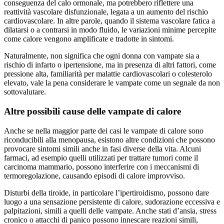
conseguenza del calo ormonale, ma potrebbero riflettere una
reattività vascolare disfunzionale, legata a un aumento del rischio
cardiovascolare. In altre parole, quando il sistema vascolare fatica a
dilatarsi o a contrarsi in modo fluido, le variazioni minime percepite
come calore vengono amplificate e tradotte in sintomi.
Naturalmente, non significa che ogni donna con vampate sia a
rischio di infarto o ipertensione, ma in presenza di altri fattori, come
pressione alta, familiarità per malattie cardiovascolari o colesterolo
elevato, vale la pena considerare le vampate come un segnale da non
sottovalutare.
Altre possibili cause delle vampate di calore
Anche se nella maggior parte dei casi le vampate di calore sono
riconducibili alla menopausa, esistono altre condizioni che possono
provocare sintomi simili anche in fasi diverse della vita. Alcuni
farmaci, ad esempio quelli utilizzati per trattare tumori come il
carcinoma mammario, possono interferire con i meccanismi di
termoregolazione, causando episodi di calore improvviso.
Disturbi della tiroide, in particolare l’ipertiroidismo, possono dare
luogo a una sensazione persistente di calore, sudorazione eccessiva e
palpitazioni, simili a quelli delle vampate. Anche stati d’ansia, stress
cronico o attacchi di panico possono innescare reazioni simili,