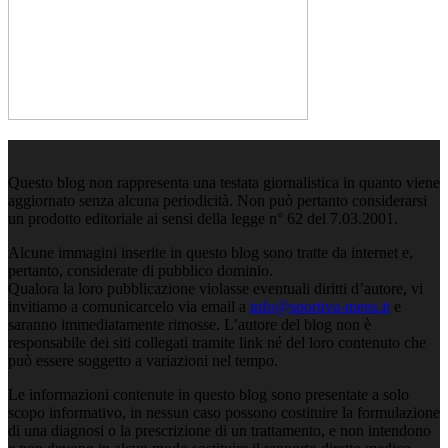
Questo blog non rappresenta una testata giornalistica in quanto viene
aggiornato senza alcuna periodicità. Non può pertanto considerarsi
un prodotto editoriale ai sensi della legge n° 62 del 7.03.2001.
Alcune immagini inserite in questo blog sono tratte da internet e,
pertanto, considerate di pubblico dominio.
Qualora la loro pubblicazione violasse eventuali diritti d’autore, vi
invitiamo a comunicarcelo via email a
info@sportiva-mens.it
e
saranno immediatamente rimosse. L’autore del blog non è
responsabile dei siti collegati tramite link né del loro contenuto che
può essere soggetto a variazioni nel tempo.
Le informazioni contenute in questo blog sono presentate a solo
scopo informativo, in nessun caso possono costituire la formulazione
di una diagnosi o la prescrizione di un trattamento, e non intendono