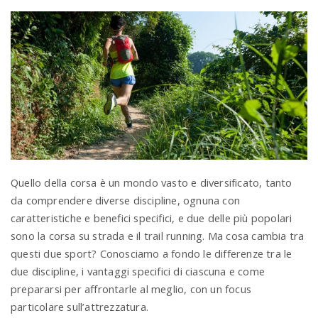
a
v
i
g
Quello della corsa è un mondo vasto e diversificato, tanto
a
da comprendere diverse discipline, ognuna con
caratteristiche e benefici specifici, e due delle più popolari
t
sono la corsa su strada e il trail running. Ma cosa cambia tra
questi due sport? Conosciamo a fondo le differenze tra le
due discipline, i vantaggi specifici di ciascuna e come
i
prepararsi per affrontarle al meglio, con un focus
particolare sull’attrezzatura.
o