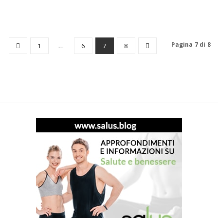
…
Pagina 7 di 8
1
6
7
8