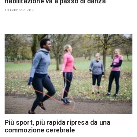
riabilitazione va a passo di danza
a
10 Febbraio 2020
v
i
g
a
t
i
Più sport, più rapida ripresa da una
commozione cerebrale
o