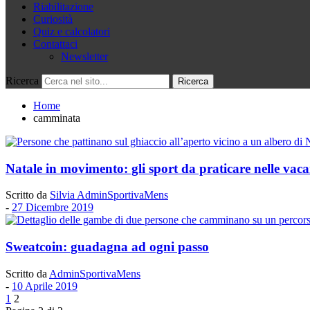
Riabilitazione
Curiosità
Quiz e calcolatori
Contattaci
Newsletter
Ricerca
Home
camminata
Natale in movimento: gli sport da praticare nelle vac
Scritto da
Silvia AdminSportivaMens
-
27 Dicembre 2019
Sweatcoin: guadagna ad ogni passo
Scritto da
AdminSportivaMens
-
10 Aprile 2019
1
2