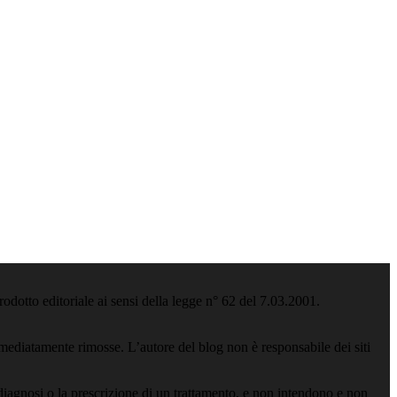
odotto editoriale ai sensi della legge n° 62 del 7.03.2001.
ediatamente rimosse. L’autore del blog non è responsabile dei siti
iagnosi o la prescrizione di un trattamento, e non intendono e non