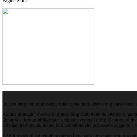
Pagina 2 di 2
Questo blog non rappresenta una testata giornalistica in quanto viene 
Alcune immagini inserite in questo blog sono tratte da internet e, pert
Qualora la loro pubblicazione violasse eventuali diritti d’autore, vi i
collegati tramite link né del loro contenuto che può essere soggetto a 
Le informazioni contenute in questo blog sono presentate a solo scopo