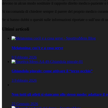
devono in alcun modo sostituire il rapporto diretto medico-paziente o la
Si raccomanda di chiedere sempre il parere del proprio medico curante e
Se si hanno dubbi o quesiti sulle informazioni riportate o sull’uso di 
Ultimi articoli
Melatonina: cos’è e a cosa serve
9 Febbraio 2026
Ghiandola pineale: come attivare il “terzo occhio”
3 Febbraio 2026
Non tutti gli atleti si stancano allo stesso modo: adattare il 
22 Gennaio 2026