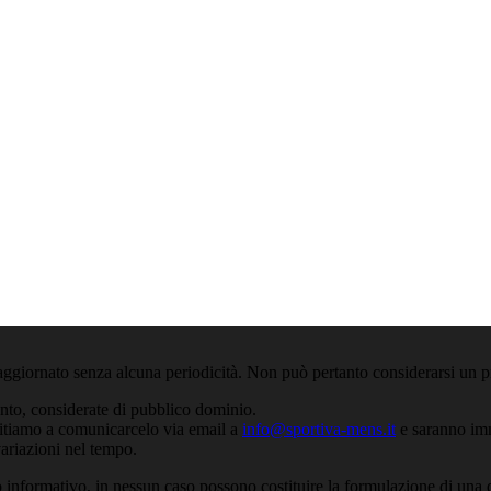
aggiornato senza alcuna periodicità. Non può pertanto considerarsi un pr
anto, considerate di pubblico dominio.
nvitiamo a comunicarcelo via email a
info@sportiva-mens.it
e saranno imm
variazioni nel tempo.
 informativo, in nessun caso possono costituire la formulazione di una d