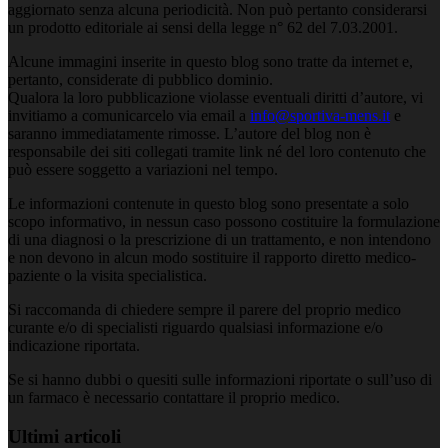
aggiornato senza alcuna periodicità. Non può pertanto considerarsi
un prodotto editoriale ai sensi della legge n° 62 del 7.03.2001.
Alcune immagini inserite in questo blog sono tratte da internet e,
pertanto, considerate di pubblico dominio.
Qualora la loro pubblicazione violasse eventuali diritti d’autore, vi
invitiamo a comunicarcelo via email a
info@sportiva-mens.it
e
saranno immediatamente rimosse. L’autore del blog non è
responsabile dei siti collegati tramite link né del loro contenuto che
può essere soggetto a variazioni nel tempo.
Le informazioni contenute in questo blog sono presentate a solo
scopo informativo, in nessun caso possono costituire la formulazione
di una diagnosi o la prescrizione di un trattamento, e non intendono
e non devono in alcun modo sostituire il rapporto diretto medico-
paziente o la visita specialistica.
Si raccomanda di chiedere sempre il parere del proprio medico
curante e/o di specialisti riguardo qualsiasi informazione e/o
indicazione riportata.
Se si hanno dubbi o quesiti sulle informazioni riportate o sull’uso di
un farmaco è necessario contattare il proprio medico.
Ultimi articoli