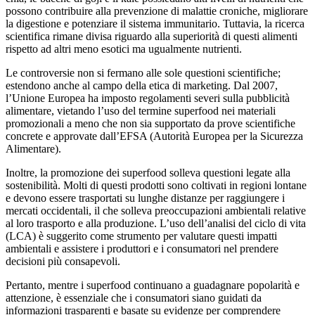
possono contribuire alla prevenzione di malattie croniche, migliorare
la digestione e potenziare il sistema immunitario. Tuttavia, la ricerca
scientifica rimane divisa riguardo alla superiorità di questi alimenti
rispetto ad altri meno esotici ma ugualmente nutrienti.
Le controversie non si fermano alle sole questioni scientifiche;
estendono anche al campo della etica di marketing. Dal 2007,
l’Unione Europea ha imposto regolamenti severi sulla pubblicità
alimentare, vietando l’uso del termine superfood nei materiali
promozionali a meno che non sia supportato da prove scientifiche
concrete e approvate dall’EFSA (Autorità Europea per la Sicurezza
Alimentare).
Inoltre, la promozione dei superfood solleva questioni legate alla
sostenibilità. Molti di questi prodotti sono coltivati in regioni lontane
e devono essere trasportati su lunghe distanze per raggiungere i
mercati occidentali, il che solleva preoccupazioni ambientali relative
al loro trasporto e alla produzione. L’uso dell’analisi del ciclo di vita
(LCA) è suggerito come strumento per valutare questi impatti
ambientali e assistere i produttori e i consumatori nel prendere
decisioni più consapevoli.
Pertanto, mentre i superfood continuano a guadagnare popolarità e
attenzione, è essenziale che i consumatori siano guidati da
informazioni trasparenti e basate su evidenze per comprendere