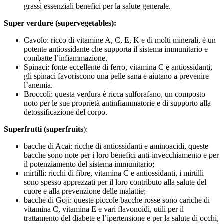
grassi essenziali benefici per la salute generale.
Super verdure (supervegetables):
Cavolo: ricco di vitamine A, C, E, K e di molti minerali, è un
potente antiossidante che supporta il sistema immunitario e
combatte l’infiammazione.
Spinaci: fonte eccellente di ferro, vitamina C e antiossidanti,
gli spinaci favoriscono una pelle sana e aiutano a prevenire
l’anemia.
Broccoli: questa verdura è ricca sulforafano, un composto
noto per le sue proprietà antinfiammatorie e di supporto alla
detossificazione del corpo.
Superfrutti (superfruits
):
bacche di Acai: ricche di antiossidanti e aminoacidi, queste
bacche sono note per i loro benefici anti-invecchiamento e per
il potenziamento del sistema immunitario;
mirtilli: ricchi di fibre, vitamina C e antiossidanti, i mirtilli
sono spesso apprezzati per il loro contributo alla salute del
cuore e alla prevenzione delle malattie;
bacche di Goji: queste piccole bacche rosse sono cariche di
vitamina C, vitamina E e vari flavonoidi, utili per il
trattamento del diabete e l’ipertensione e per la salute di occhi,