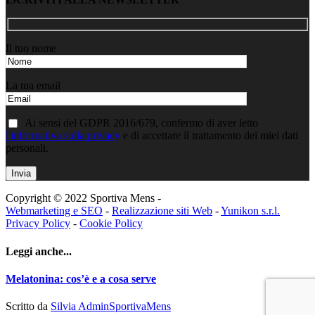
Il tuo nome
La tua email
Ai sensi del GDPR 2016/679, confermo di aver letto
l'informativa sulla privacy
e di accettare il trattamento dei miei dati
personali.
Copyright © 2022 Sportiva Mens -
Webmarketing e SEO
-
Realizzazione siti Web
-
Yunikon s.r.l.
Privacy Policy
-
Cookie Policy
Leggi anche...
Melatonina: cos’è e a cosa serve
Scritto da
Silvia AdminSportivaMens