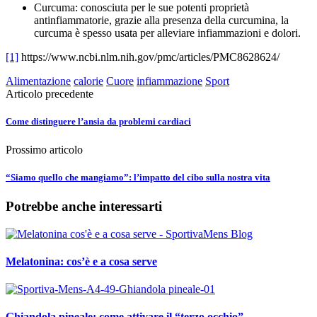
Curcuma: conosciuta per le sue potenti proprietà
antinfiammatorie, grazie alla presenza della curcumina, la
curcuma è spesso usata per alleviare infiammazioni e dolori.
[1]
https://www.ncbi.nlm.nih.gov/pmc/articles/PMC8628624/
Alimentazione
calorie
Cuore
infiammazione
Sport
Articolo precedente
Come distinguere l’ansia da problemi cardiaci
Prossimo articolo
“Siamo quello che mangiamo”: l’impatto del cibo sulla nostra vita
Potrebbe anche interessarti
Melatonina: cos’è e a cosa serve
Ghiandola pineale: come attivare il “terzo occhio”