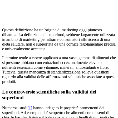
Questa definizione ha un’origine di marketing oggi piuttosto
dibattuta. La definizione di superfood, sebbene largamente utilizzata
in ambito di marketing per attrarre consumatori alla ricerca di una
dieta salutare, non è supportata da una cornice regolamentare precisa
e universalmente accettata.
Il termine tende a essere applicato a una vasta gamma di alimenti che
si presume abbiano concentrazioni eccezionalmente elevate di
nutrienti essenziali come vitamine, minerali, antiossidanti e fibre.
Tuttavia, questa mancanza di standardizzazione solleva questioni
riguardo alla validità delle affermazioni salutistiche associate a questi
prodotti.
Le controversie scientifiche sulla validità dei
superfood
Numerosi studi
[1]
hanno indagato le proprietà promettenti dei
superfood. Ad esempio, si è scoperto che alimenti come i semi di
chia, le bacche di goji e il kale possiedano alti livelli di nutrienti che