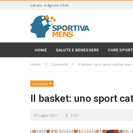
S
sabato, 8 Agosto 2026
k
i
S
p
p
t
o
o
r
m
t
a
i
HOME
SALUTE E BENESSERE
CURE SPORT
i
v
n
a
c
Home
Curiosità
Il basket: uno sport catchy ma 
M
o
e
n
n
t
s
Curiosità
e
n
Il basket: uno sport c
t
30 Luglio 2021
5257