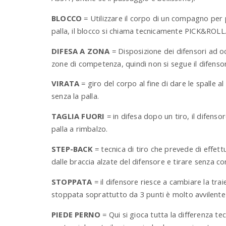
BLOCCO
= Utilizzare il corpo di un compagno per p
palla, il blocco si chiama tecnicamente PICK&ROLL
DIFESA A ZONA
= Disposizione dei difensori ad occ
zone di competenza, quindi non si segue il difens
VIRATA
= giro del corpo al fine di dare le spalle 
senza la palla.
TAGLIA FUORI
= in difesa dopo un tiro, il difenso
palla a rimbalzo.
STEP-BACK
= tecnica di tiro che prevede di effett
dalle braccia alzate del difensore e tirare senza cor
STOPPATA
= il difensore riesce a cambiare la traie
stoppata soprattutto da 3 punti è molto avvilente
PIEDE PERNO
= Qui si gioca tutta la differenza t