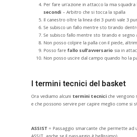
Per fare un’azione in attacco la mia squadr
secondi
– Arbitro che si tocca la spalla
Il canestro oltre la linea dei 3 punti vale 3 pu
Se subisco un fallo mentre sto tirando dentro
Se subisco fallo mentre sto tirando e segno 
Non posso colpire la palla con il piede, altri
Posso fare
fallo sull’avversario
sia in att
Non posso uscire dal campo quando ho la p
I termini tecnici del basket
Ora vediamo alcuni
termini tecnici
che vengono sp
e che possono servire per capire meglio come si s
ASSIST
= Passaggio smarcante che permette ad u
ASSIT, anche se il passaggio è bellissimo).