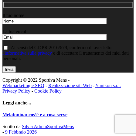
Il tuo nome
La tua email
Ai sensi del GDPR 2016/679, confermo di aver letto
l'informativa sulla privacy
e di accettare il trattamento dei miei dati
personali.
Copyright © 2022 Sportiva Mens -
Webmarketing e SEO
-
Realizzazione siti Web
-
Yunikon s.r.l.
Privacy Policy
-
Cookie Policy
Leggi anche...
Melatonina: cos’è e a cosa serve
Scritto da
Silvia AdminSportivaMens
-
9 Febbraio 2026