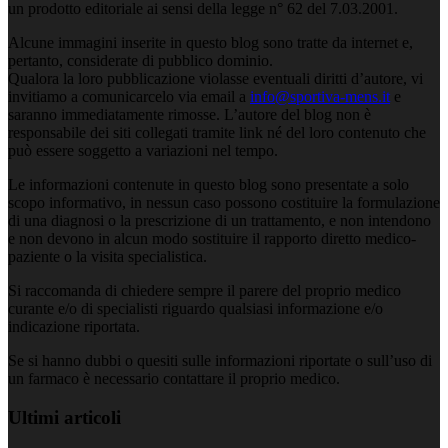
un prodotto editoriale ai sensi della legge n° 62 del 7.03.2001.
Alcune immagini inserite in questo blog sono tratte da internet e,
pertanto, considerate di pubblico dominio.
Qualora la loro pubblicazione violasse eventuali diritti d’autore, vi
invitiamo a comunicarcelo via email a
info@sportiva-mens.it
e
saranno immediatamente rimosse. L’autore del blog non è
responsabile dei siti collegati tramite link né del loro contenuto che
può essere soggetto a variazioni nel tempo.
Le informazioni contenute in questo blog sono presentate a solo
scopo informativo, in nessun caso possono costituire la formulazione
di una diagnosi o la prescrizione di un trattamento, e non intendono
e non devono in alcun modo sostituire il rapporto diretto medico-
paziente o la visita specialistica.
Si raccomanda di chiedere sempre il parere del proprio medico
curante e/o di specialisti riguardo qualsiasi informazione e/o
indicazione riportata.
Se si hanno dubbi o quesiti sulle informazioni riportate o sull’uso di
un farmaco è necessario contattare il proprio medico.
Ultimi articoli